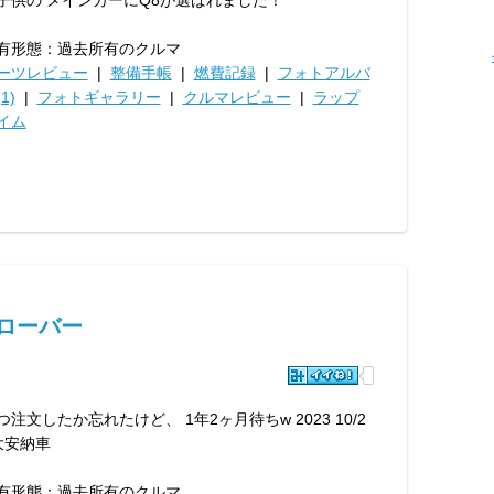
子供の メインカーにQ8が選ばれました！
有形態：過去所有のクルマ
ーツレビュー
|
整備手帳
|
燃費記録
|
フォトアルバ
1)
|
フォトギャラリー
|
クルマレビュー
|
ラップ
イム
ローバー
つ注文したか忘れたけど、 1年2ヶ月待ちw 2023 10/2
大安納車
有形態：過去所有のクルマ