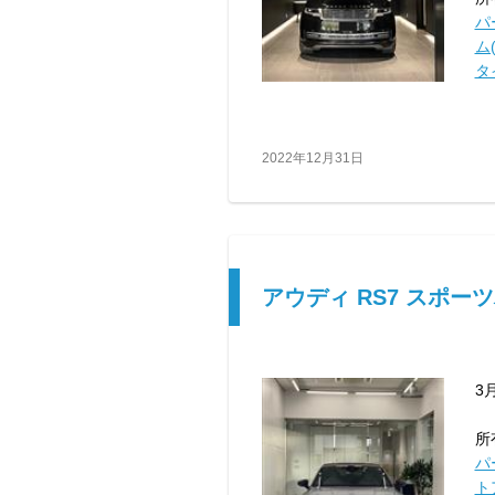
パ
ム(
タ
2022年12月31日
アウディ RS7 スポー
3
所
パ
ト