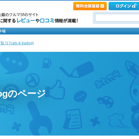
[17cats & tradog]
adogのページ