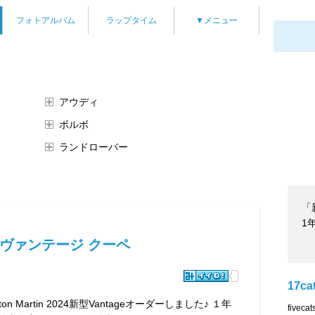
フォトアルバム
ラップタイム
▼メニュー
アウディ
ボルボ
ランドローバー
「新
1
8ヴァンテージ クーペ
17ca
ton Martin 2024新型Vantageオーダーしました♪ １年
fivec