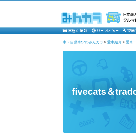
車・自動車SNSみんカラ
>
愛車紹介
>
愛車一覧 
fivecats＆tr