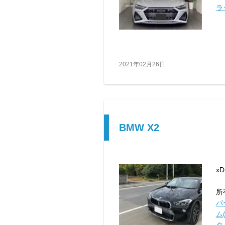
ラ
2021年02月26日
BMW X2
xD
所
パ
ム(