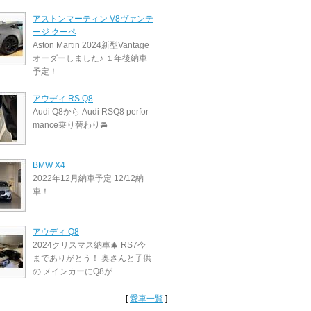
アストンマーティン V8ヴァンテ
ージ クーペ
Aston Martin 2024新型Vantage
オーダーしました♪ １年後納車
予定！ ...
アウディ RS Q8
Audi Q8から Audi RSQ8 perfor
mance乗り替わり🚘
BMW X4
2022年12月納車予定 12/12納
車！
アウディ Q8
2024クリスマス納車🎄 RS7今
までありがとう！ 奥さんと子供
の メインカーにQ8が ...
[
愛車一覧
]