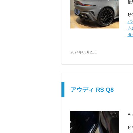
後
所
パ
ム(
タ
2024年03月21日
アウディ RS Q8
Au
所