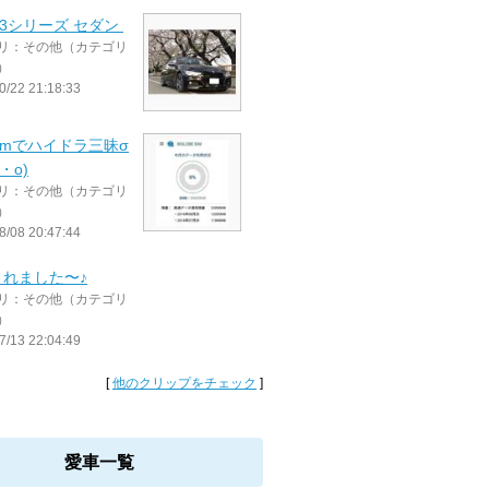
 3シリーズ セダン
リ：その他（カテゴリ
）
0/22 21:18:33
imでハイドラ三昧σ
・o)
リ：その他（カテゴリ
）
8/08 20:47:44
されました〜♪
リ：その他（カテゴリ
）
7/13 22:04:49
[
他のクリップをチェック
]
愛車一覧