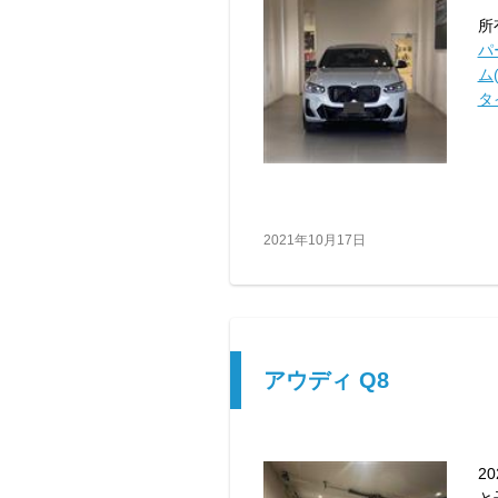
所
パ
ム(
タ
2021年10月17日
アウディ Q8
2