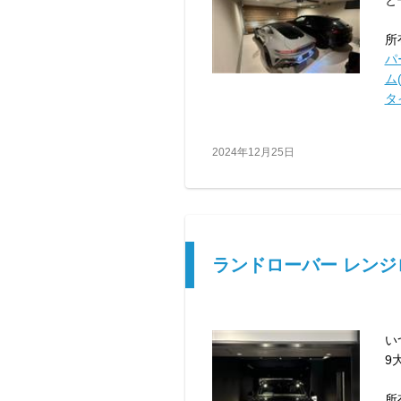
と
所
パ
ム(
タ
2024年12月25日
ランドローバー レンジ
い
9
所