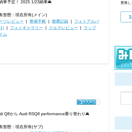
納車予定！ 2025 1/23納車🚘
更致しま
有形態：現在所有(メイン)
1
ーツレビュー
|
整備手帳
|
燃費記録
|
フォトアルバ
1)
|
フォトギャラリー
|
クルマレビュー
|
ラップ
イム
di Q8から Audi RSQ8 performance乗り替わり🚘
有形態：現在所有(サブ)