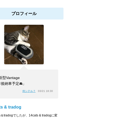
プロフィール
型Vantage
年後納車予定🚘」
何シテル？
03/21 18:30
ts & tradog
ats＆tradogでしたが、14cats & tradogに変