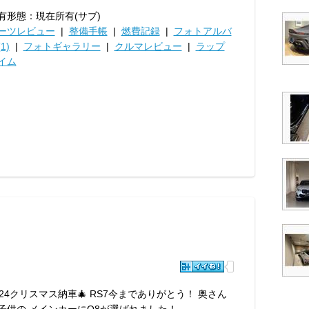
有形態：現在所有(サブ)
ーツレビュー
|
整備手帳
|
燃費記録
|
フォトアルバ
1)
|
フォトギャラリー
|
クルマレビュー
|
ラップ
イム
024クリスマス納車🎄 RS7今までありがとう！ 奥さん