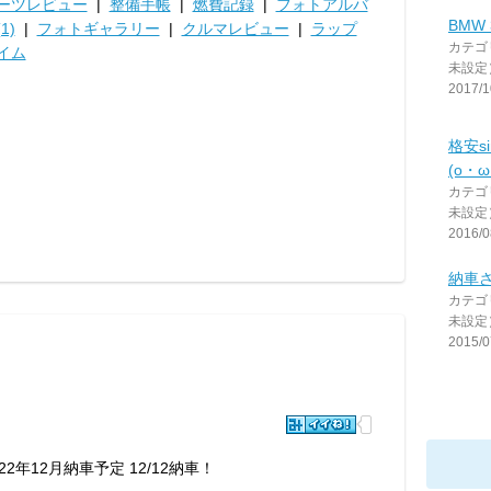
ーツレビュー
|
整備手帳
|
燃費記録
|
フォトアルバ
BMW
1)
|
フォトギャラリー
|
クルマレビュー
|
ラップ
カテゴ
イム
未設定
2017/1
格安s
(o・ω
カテゴ
未設定
2016/0
納車
カテゴ
未設定
2015/0
022年12月納車予定 12/12納車！