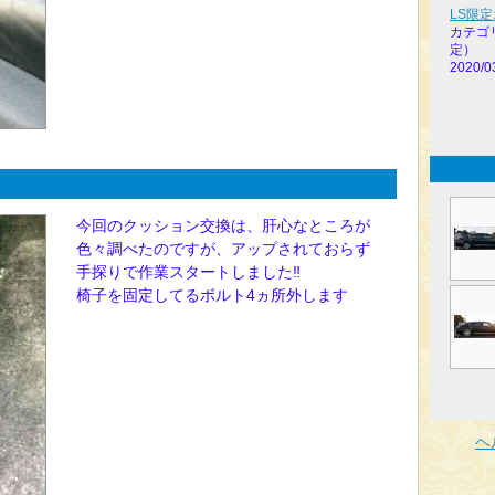
LS限
カテゴ
定）
2020/0
今回のクッション交換は、肝心なところが
色々調べたのですが、アップされておらず
手探りで作業スタートしました‼
椅子を固定してるボルト4ヵ所外します
ヘ