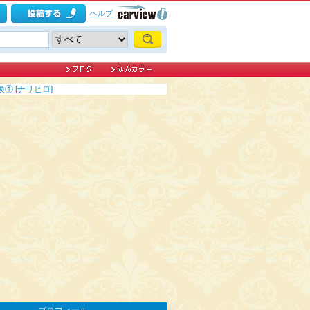
ヘルプ
① [ナリヒロ]