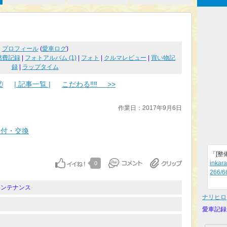
プロフィール
(
愛車ログ
)
燃費記録
|
フォトアルバム (1)
|
フォト
|
クルマレビュー
|
買い物記
録
|
ラップタイム
②
| 記事一覧 |
こだわる‼‼ >>
作業日：2017年9月6日
取付・交換
「[整
inkara
0
266/6
メンテナンス
ナリヒロ
愛車記録