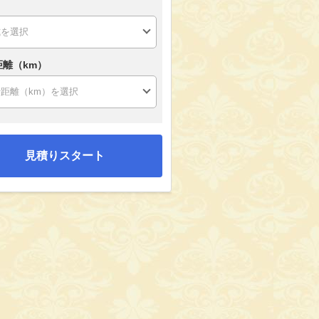
距離（km）
見積りスタート