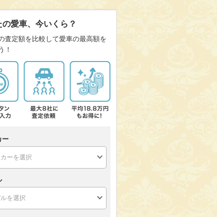
たの愛車、今いくら？
の査定額を比較して愛車の最高額を
う！
カー
ル