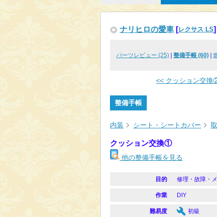
ナリヒロの愛車
[
]
レクサス LS
パーツレビュー (25)
|
整備手帳 (60)
|
<< クッション交換
整備手帳
内装
シート・シートカバー
クッション交換①
他の整備手帳を見る
目的
修理・故障・
作業
DIY
難易度
初級