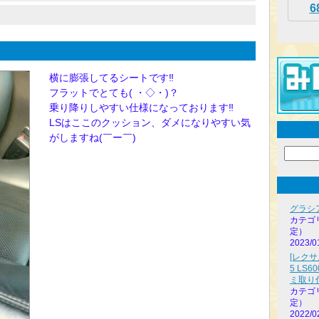
6
横に膨張してるシートです‼
フラットでとても( ・◇・)？
乗り降りしやすい仕様になっております‼
LSはここのクッション、ダメになりやすい気
がしますね(￣ー￣)
グラシ
カテゴ
定）
2023/0
[レクサ
5 LS
ミ取り
カテゴ
定）
2022/0