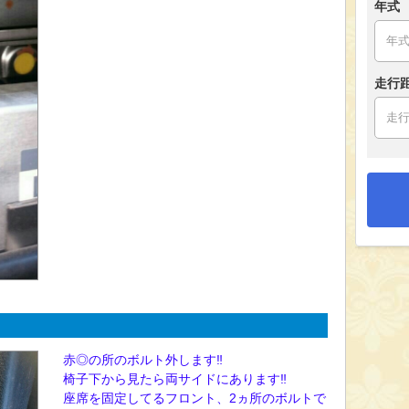
年式
走行
赤◎の所のボルト外します‼
椅子下から見たら両サイドにあります‼
座席を固定してるフロント、2ヵ所のボルトで