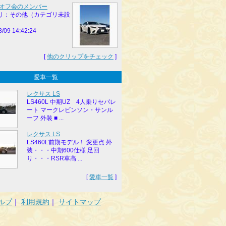
定オフ会のメンバー
リ：その他（カテゴリ未設
3/09 14:42:24
[
他のクリップをチェック
]
愛車一覧
レクサス LS
LS460L 中期UZ 4人乗りセパレ
ート マークレビンソン・サンル
ーフ 外装 ■ ...
レクサス LS
LS460L前期モデル！ 変更点 外
装・・・中期600仕様 足回
り・・・RSR車高 ...
[
愛車一覧
]
ルプ
｜
利用規約
｜
サイトマップ