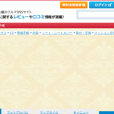
クサス
>
LS
>
整備手帳
>
内装
>
シート・シートカバー
>
取付・交換
>
クッション交換
フォトアルバム
ラップタイム
▼メニュー