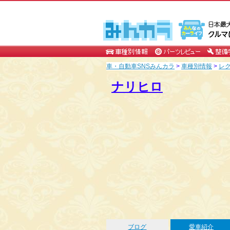
車・自動車SNSみんカラ
>
車種別情報
>
レ
ナリヒロ
ブログ
愛車紹介