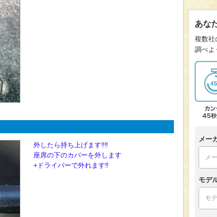
あな
複数社
調べよ
メー
外したら持ち上げます‼‼
座席の下のカバーを外します
+ドライバーで外れます‼
モデ