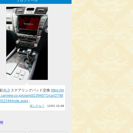
プロフィール
備]
#LS
ステアリングパッド交換
https://m
.carview.co.jp/userid/2394071/car/2798
652246/note.aspx
」
何シテル？
12/01 10:48
用