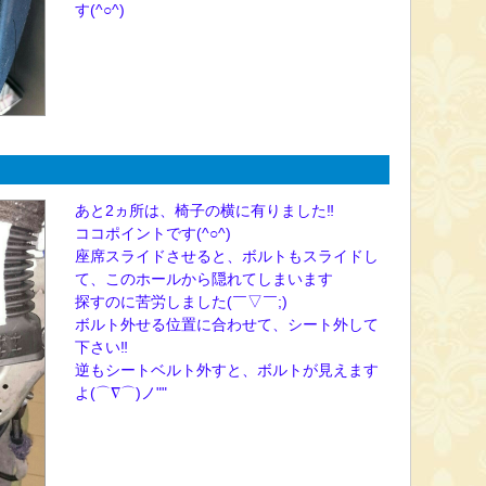
す(^○^)
あと2ヵ所は、椅子の横に有りました‼
ココポイントです(^○^)
座席スライドさせると、ボルトもスライドし
て、このホールから隠れてしまいます
探すのに苦労しました(￣▽￣;)
ボルト外せる位置に合わせて、シート外して
下さい‼
逆もシートベルト外すと、ボルトが見えます
よ(⌒∇⌒)ノ""