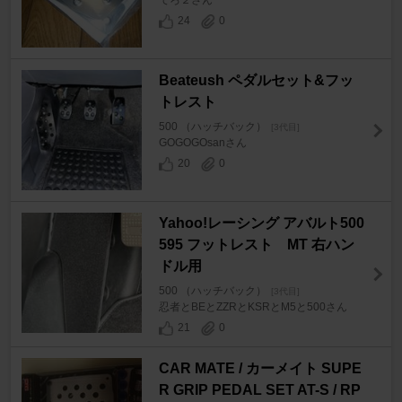
てろ２さん
24
0
Beateush ペダルセット&フッ
トレスト
500 （ハッチバック）
[3代目]
GOGOGOsanさん
20
0
Yahoo!レーシング アバルト500
595 フットレスト MT 右ハン
ドル用
500 （ハッチバック）
[3代目]
忍者とBEとZZRとKSRとM5と500さん
21
0
CAR MATE / カーメイト SUPE
R GRIP PEDAL SET AT-S / RP