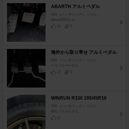
ABARTH アルミペダル
500 （ハッチバック）
[3代目]
about2000さん
16
0
海外から取り寄せ アルミペダル
500 （ハッチバック）
[3代目]
ぺろぺろぺーさん
27
0
WINRUN R330 195/45R16
500 （ハッチバック）
[3代目]
福もっちゃんさん
21