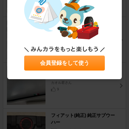
11
PACIFIC / 太平洋工業 TR-412
500 （ハッチバック）
[3代目]
nob＠さん
22
会員登録をして使う
イブデザイン クイックバン3
500 （ハッチバック）
[3代目]
カオル君さん
9
フィアット(純正) 純正サブウー
ハー