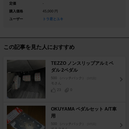
定価
-
購入価格
45,000 円
ユーザー
トラ君とユキ
この記事を見た人におすすめ
TEZZO ノンスリップアルミペ
ダル 2ペダル
500 （ハッチバック）
[3代目]
モさん
23
0
OKUYAMA ペダルセット A/T車
用
500 （ハッチバック）
[3代目]