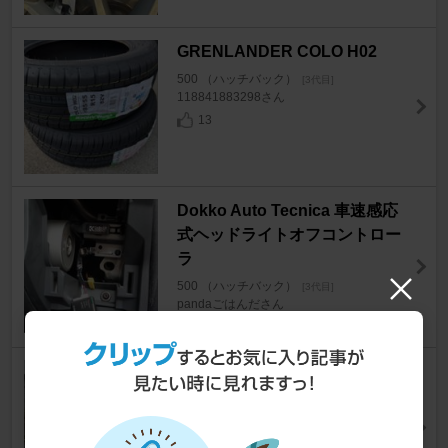
GRENLANDER COLO H02
500 （ハッチバック）
[3代目]
118841883298さん
13
Dokko Auto Tecnica 車速感応
式ヘッドライトオフコントロー
ラ
500 （ハッチバック）
[3代目]
pandaごはんださん
16
不明 ウェザードラフトシールス
トリップ
500 （ハッチバック）
[3代目]
知覧峠のヌボラーリさん