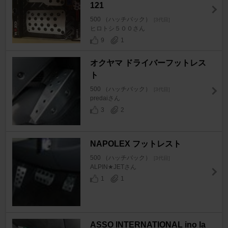
121
500 （ハッチバック）
[3代目]
ヒロトシ５００さん
9
1
オクヤマ ドライバーフットレス
ト
500 （ハッチバック）
[3代目]
predaiさん
3
2
NAPOLEX フットレスト
500 （ハッチバック）
[3代目]
ALPIN★JETさん
1
1
ASSO INTERNATIONAL ino la