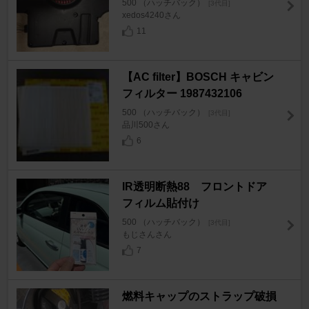
500 （ハッチバック）
[3代目]
xedos4240さん
11
【AC filter】BOSCH キャビン
フィルター 1987432106
500 （ハッチバック）
[3代目]
品川500さん
6
IR透明断熱88 フロントドア
フィルム貼付け
500 （ハッチバック）
[3代目]
もじさんさん
7
燃料キャップのストラップ破損