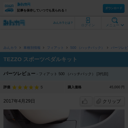
ダウンロード
記事を保存していつでも見られる！
みんカラとは？
ログイン
メニュー
みんカラ
車種別情報
フィアット
500 （ハッチバック）
パーツレビ
TEZZO スポーツペダルキット
パーツレビュー
フィアット 500 （ハッチバック） [3代目]
5
評価
購入価格
45,000 円
2017年4月29日
クリップ