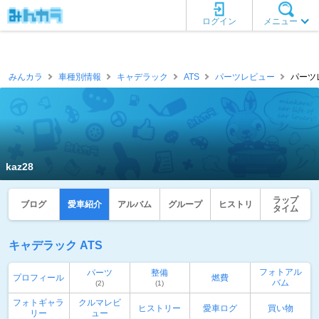
ログイン
メニュー
みんカラ
車種別情報
キャデラック
ATS
パーツレビュー
パーツレ
kaz28
ラップ
ブログ
愛車紹介
アルバム
グループ
ヒストリ
タイム
キャデラック ATS
フォトアル
パーツ
整備
プロフィール
燃費
バム
(2)
(1)
フォトギャラ
クルマレビ
ヒストリー
愛車ログ
買い物
リー
ュー