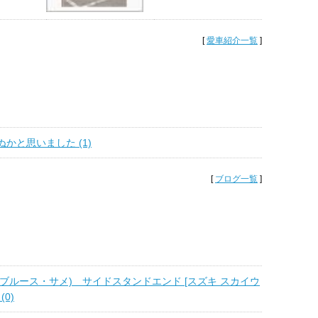
[
愛車紹介一覧
]
かと思いました (1)
[
ブログ一覧
]
ark(ブルース・サメ) サイドスタンドエンド [スズキ スカイウ
(0)