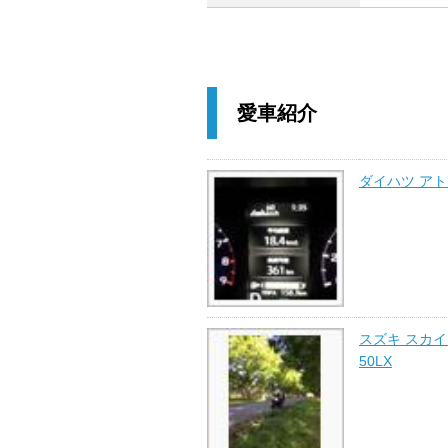
愛車紹介
ダイハツ ア
スズキ スカイ
50LX