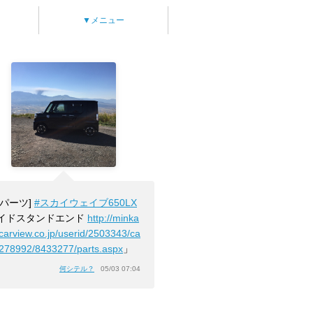
▼メニュー
[パーツ]
#スカイウェイブ650LX
イドスタンドエンド
http://minka
.carview.co.jp/userid/2503343/ca
2278992/8433277/parts.aspx
」
何シテル？
05/03 07:04