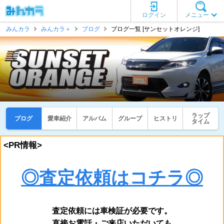
ログイン
メニュー
みんカラ
みんカラ＋
ブログ
ブログ一覧 [サンセットオレンジ]
ラップ
ブログ
愛車紹介
アルバム
グループ
ヒストリ
タイム
<PR情報>
◎査定依頼はコチラ◎
査定依頼には車検証が必要です。
直接お電話・ご来店いただいても