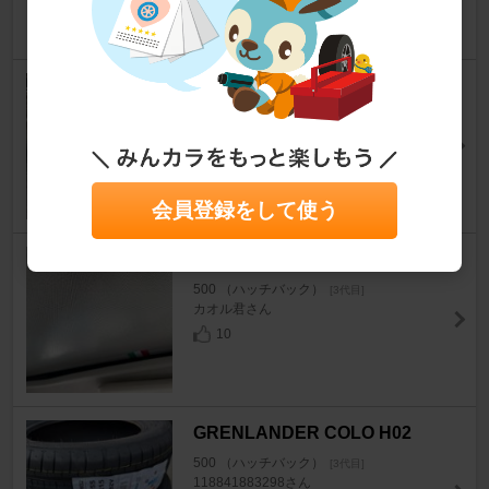
83
0
RAGAZZON Rear Silencer
500 （ハッチバック）
[3代目]
ながきょんさん
25
1
会員登録をして使う
イブデザイン クイックバン3
500 （ハッチバック）
[3代目]
カオル君さん
10
GRENLANDER COLO H02
500 （ハッチバック）
[3代目]
118841883298さん