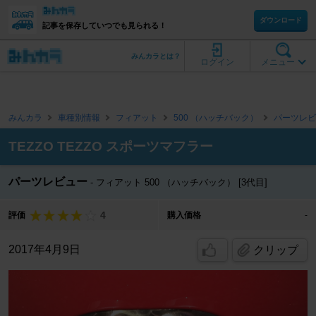
ダウンロード
記事を保存していつでも見られる！
みんカラとは？
ログイン
メニュー
みんカラ
車種別情報
フィアット
500 （ハッチバック）
パーツレビ
TEZZO TEZZO スポーツマフラー
パーツレビュー
フィアット 500 （ハッチバック） [3代目]
4
評価
購入価格
-
2017年4月9日
クリップ