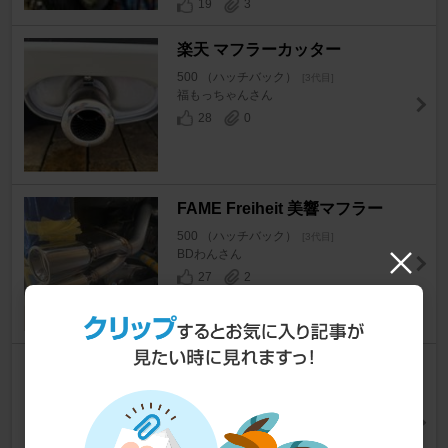
19
3
楽天 マフラーカッター
500 （ハッチバック）
[3代目]
福もっちゃんさん
28
0
FAME Freiheit 美響マフラー
500 （ハッチバック）
[3代目]
BDわんさん
27
2
Super Sprint / S.S.BERRY ス
ーパースプリントマフラー
500 （ハッチバック）
[3代目]
みどりフィアットさん