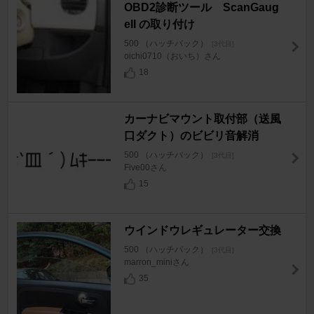
OBD2診断ツール ScanGaug
eII の取り付け
500 （ハッチバック）
[3代目]
oichi0710（おいち）さん
18
カーナビマウント取付部（送風
口ダクト）のビビリ音解消
500 （ハッチバック）
[3代目]
Five00さん
15
ウインドウレギュレーター交換
500 （ハッチバック）
[3代目]
marron_miniさん
35