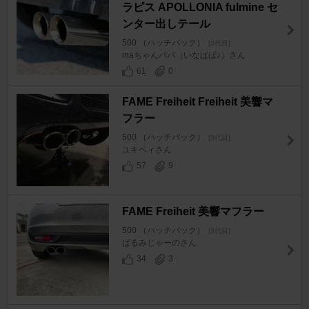
ラピス APOLLONIA fulmine セ
ンター出しテール
500 （ハッチバック）
[3代目]
inaちゃんパパ（いなぱぱ♪）さん
61
0
FAME Freiheit Freiheit 美響マ
フラー
500 （ハッチバック）
[3代目]
ユキベィさん
57
9
FAME Freiheit 美響マフラー
500 （ハッチバック）
[3代目]
ぱるみじゃーのさん
34
3