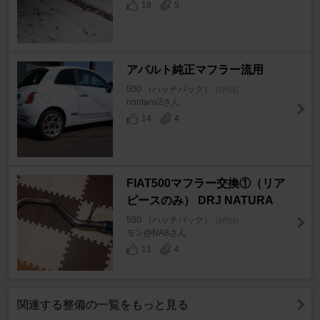
18
5
アバルト純正マフラー流用
500 （ハッチバック）
[3代目]
nontanv2さん
14
4
FIAT500マフラー交換①（リア
ピースのみ） DRJ NATURA
500 （ハッチバック）
[3代目]
モン@NA8さん
11
4
関連する整備の一覧をもっと見る