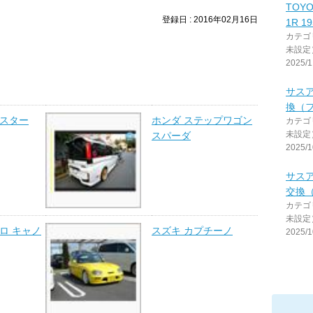
TOYO
登録日 : 2016年02月16日
1R 19
カテゴ
未設定
2025/1
サス
換（
ドスター
ホンダ ステップワゴン
カテゴ
未設定
スパーダ
2025/1
サス
交換
カテゴ
未設定
ロ キャノ
スズキ カプチーノ
2025/1