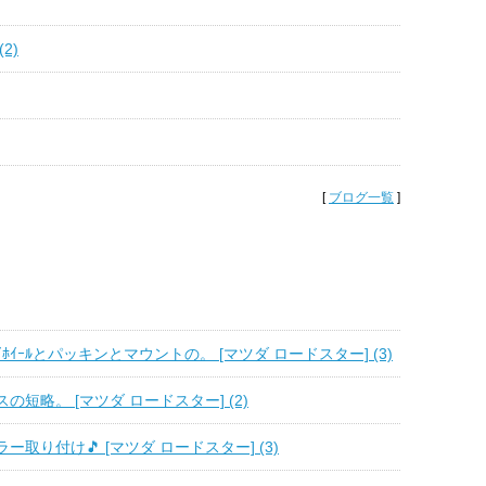
2)
[
ブログ一覧
]
ﾎｲｰﾙとパッキンとマウントの。 [マツダ ロードスター] (3)
の短略。 [マツダ ロードスター] (2)
ー取り付け🎵 [マツダ ロードスター] (3)