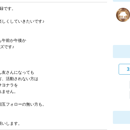
登録です。
楽しくしていきたいです♪
も午前か午後か
ズです♪
3
ん友さんになっても
方、活動されない方は
サヨナラを
れません。
相互フォローの無い方も。
願いします。