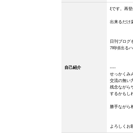
ξです。再
出来るだけ
日刊ブログ
7時頃出るハ
自己紹介
----
せっかくみ
交流の無い
残念ながら
するかもし
勝手ながら
よろしくお