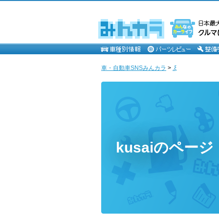
車・自動車SNSみんカラ
>
.ξ
kusaiのページ