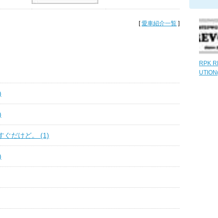
[
愛車紹介一覧
]
RPK R
UTION
)
)
ぐだけど。 (1)
)