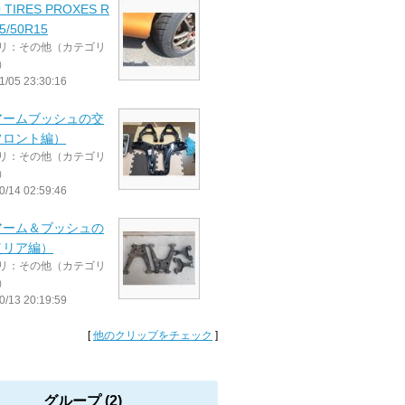
 TIRES PROXES R
5/50R15
リ：その他（カテゴリ
）
1/05 23:30:16
アームブッシュの交
フロント編）
リ：その他（カテゴリ
）
0/14 02:59:46
アーム＆ブッシュの
（リア編）
リ：その他（カテゴリ
）
0/13 20:19:59
[
他のクリップをチェック
]
グループ (2)