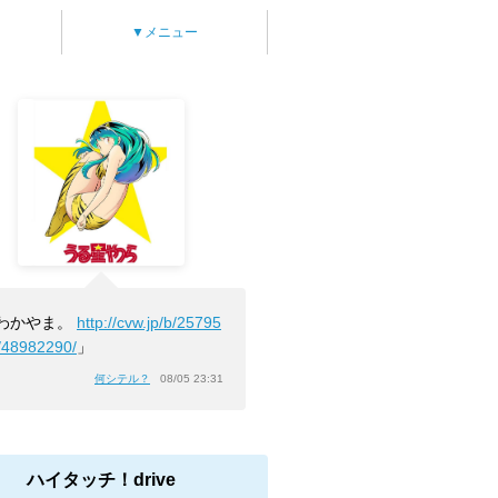
▼メニュー
わかやま。
http://cvw.jp/b/25795
/48982290/
」
何シテル？
08/05 23:31
ハイタッチ！drive