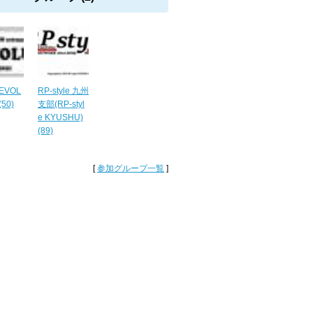
EVOL
RP-style 九州
(50)
支部(RP-styl
e KYUSHU)
(89)
[
参加グループ一覧
]