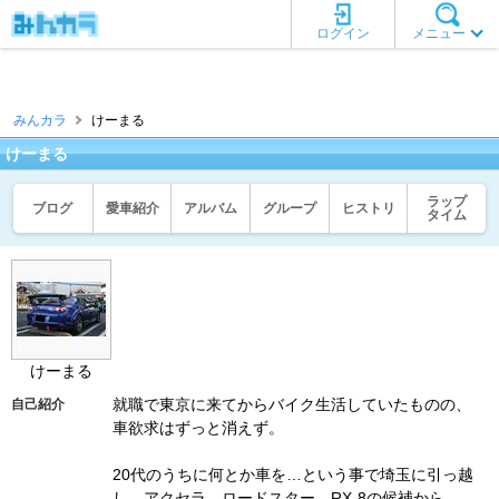
ログイン
メニュー
みんカラ
けーまる
けーまる
ラップ
ブログ
愛車紹介
アルバム
グループ
ヒストリ
タイム
けーまる
就職で東京に来てからバイク生活していたものの、
自己紹介
車欲求はずっと消えず。
20代のうちに何とか車を…という事で埼玉に引っ越
し、アクセラ、ロードスター、RX-8の候補から、