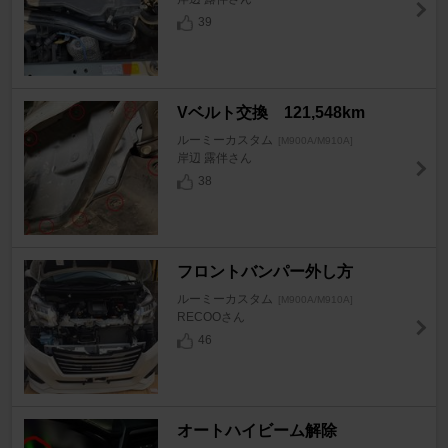
39
Vベルト交換 121,548km
ルーミーカスタム
[M900A/M910A]
岸辺 露伴さん
38
フロントバンパー外し方
ルーミーカスタム
[M900A/M910A]
RECOOさん
46
オートハイビーム解除