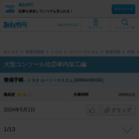
ダウンロード
記事を保存していつでも見られる！
みんカラとは？
ログイン
メニュー
みんカラ
車種別情報
トヨタ
ルーミーカスタム
整備手帳
内装
大型コンソール化②車内加工編
整備手帳
トヨタ ルーミーカスタム [M900A/M910A]
難易度
作業時間
3時間以内
2024年5月1日
クリップ
1/13