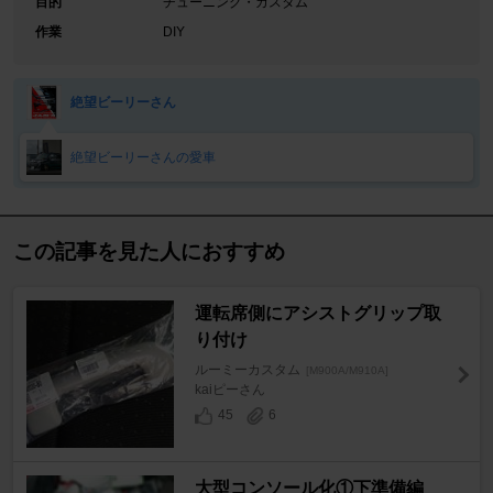
目的
チューニング・カスタム
作業
DIY
絶望ビーリーさん
絶望ビーリーさんの愛車
この記事を見た人におすすめ
運転席側にアシストグリップ取
り付け
ルーミーカスタム
[M900A/M910A]
kaiピーさん
45
6
大型コンソール化①下準備編