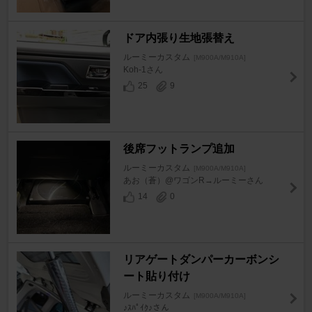
ドア内張り生地張替え
ルーミーカスタム
[M900A/M910A]
Koh-1さん
25
9
後席フットランプ追加
ルーミーカスタム
[M900A/M910A]
あお（蒼）@ワゴンR→ルーミーさん
14
0
リアゲートダンパーカーボンシ
ート貼り付け
ルーミーカスタム
[M900A/M910A]
♪ｽﾊﾟｲｸ♪さん