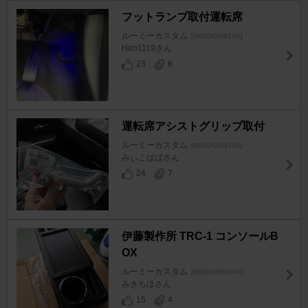
フットランプ取付運転席
ルーミーカスタム
[M900A/M910A]
Hiro1119さん
23
6
運転席アシストグリップ取付
ルーミーカスタム
[M900A/M910A]
みぃこぱぱさん
24
7
伊藤製作所 TRC-1 コンソールB
OX
ルーミーカスタム
[M900A/M910A]
みきちほさん
15
4