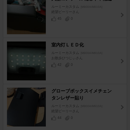
ルーミーカスタム
[M900A/M910A]
絶望ビーリーさん
45
0
室内灯ＬＥＤ化
ルーミーカスタム
[M900A/M910A]
お散歩ひつじぃさん
42
0
グローブボックスイメチェン
タンレザー貼り
ルーミーカスタム
[M900A/M910A]
絶望ビーリーさん
44
0