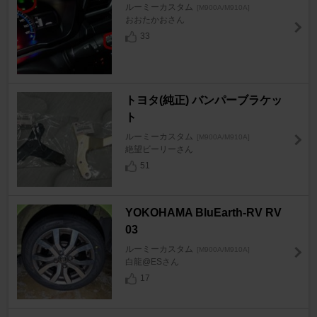
ルーミーカスタム
[M900A/M910A]
おおたかおさん
33
トヨタ(純正) バンパーブラケッ
ト
ルーミーカスタム
[M900A/M910A]
絶望ビーリーさん
51
YOKOHAMA BluEarth-RV RV
03
ルーミーカスタム
[M900A/M910A]
白龍@ESさん
17