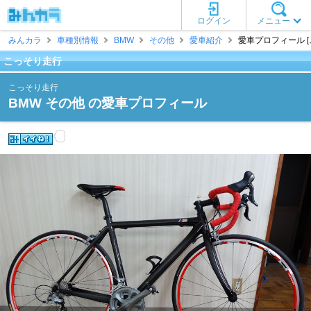
ログイン
メニュー
みんカラ
車種別情報
BMW
その他
愛車紹介
愛車プロフィール [
こっそり走行
こっそり走行
BMW その他 の愛車プロフィール