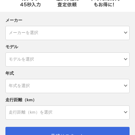
メーカー
モデル
年式
走行距離（km）