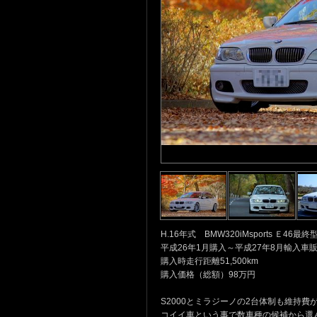
H.16年式 BMW320iMsports Ｅ46最終
平成26年1月購入～平成27年8月輸入車
購入時走行距離51,500km
購入価格（総額）98万円
S2000とミラジーノの2台体制も維持
コイイ車という事で数車種の候補から選