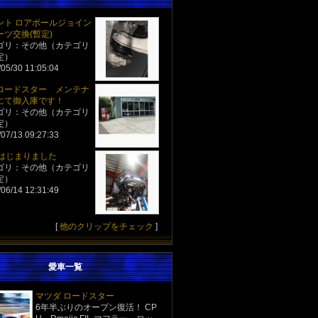
ント ロアボールジョイン
ーツ交換(暫定)
ゴリ：その他（カテゴリ
定）
05/30 11:05:04
ロードスター メンテナ
にて御入庫です！
ゴリ：その他（カテゴリ
定）
07/13 09:27:33
化はじまりました
ゴリ：その他（カテゴリ
定）
06/14 12:31:49
[
他のクリップをチェック
]
愛車一覧
マツダ ロードスター
6年半ぶりのオープン復活！ CP