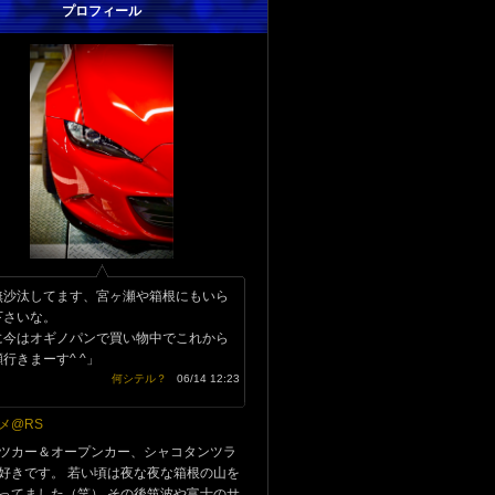
プロフィール
無沙汰してます、宮ヶ瀬や箱根にもいら
下さいな。
に今はオギノパンで買い物中でこれから
行きまーす^ ^」
何シテル？
06/14 12:23
メ@RS
ツカー＆オープンカー、シャコタンツラ
好きです。 若い頃は夜な夜な箱根の山を
ってました（笑） その後筑波や富士のサ