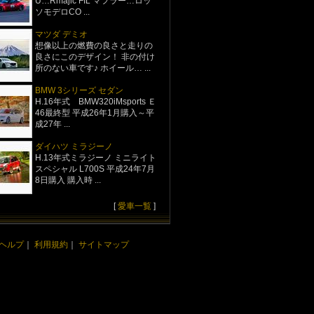
U…Rmajic FIL マフラー…ロッ
ソモデロCO ...
マツダ デミオ
想像以上の燃費の良さと走りの
良さにこのデザイン！ 非の付け
所のない車です♪ ホイール… ...
BMW 3シリーズ セダン
H.16年式 BMW320iMsports Ｅ
46最終型 平成26年1月購入～平
成27年 ...
ダイハツ ミラジーノ
H.13年式ミラジーノ ミニライト
スペシャル L700S 平成24年7月
8日購入 購入時 ...
[
愛車一覧
]
ヘルプ
｜
利用規約
｜
サイトマップ