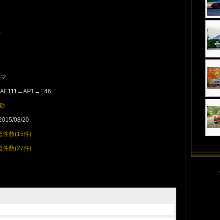
ツ
ルマ
AE111→AP1→E46
勤
2015/08/20
総件数(15件)
総件数(27件)