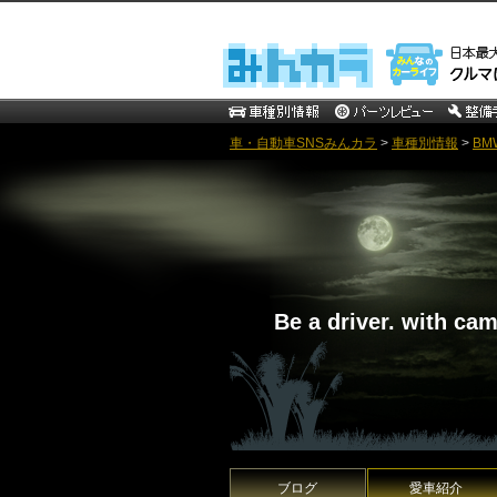
車・自動車SNSみんカラ
>
車種別情報
>
BM
Be a driver. with ca
ブログ
愛車紹介