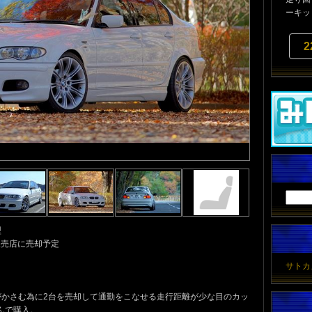
ーキッ
2
型
販売店に売却予定
サトカ
費がかさむ為に2台を売却して通勤をこなせる走行距離が少な目のカッ
んで購入。