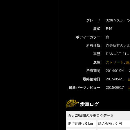
グレード
320i Mスポー
型式
E46
ボディーカラー
白
所有形態
過去所有のク
車歴
DA6→AE111→
属性
ストリート
,
通
所有期間
2014/01/24 ～ 
最終整備日
2015/05/21
最新パーツレビュー
2015/06/17
愛車ログ
直近20日間の愛車ログデータ
走行距離：
0
km
購入金額：
0
円