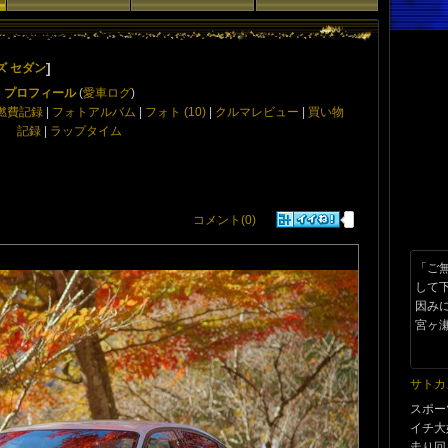
]
ズ セダン
プロフィール
(
愛車ログ
)
燃費記録
|
フォトアルバム
|
フォト (10)
|
クルマレビュー
|
買い物
記録
|
ラップタイム
コメント(0)
「ご
して
因み
宮ヶ瀬
サトカ
スポー
イチ大
走り回