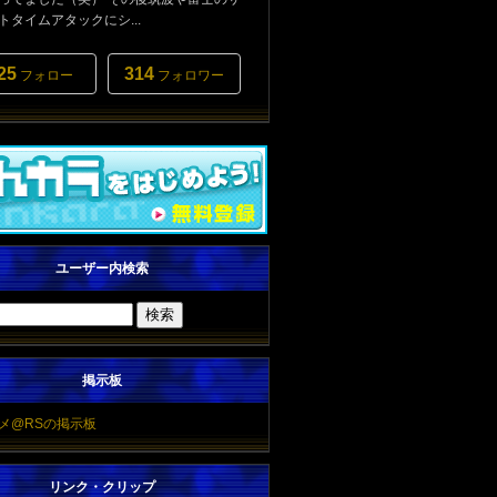
トタイムアタックにシ...
25
314
フォロー
フォロワー
ユーザー内検索
掲示板
メ@RSの掲示板
リンク・クリップ