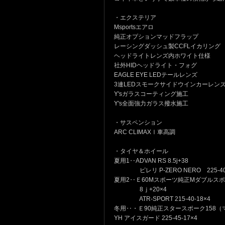
・エクステリア
Msportsエアロ
純正オプションマッドフラップ
レーシングダッシュ製CCFLイカリング
ヘッドライトレンズ内ホワイト仕様
社外HIDヘッドライト・フォグ
EAGLE EYE LEDテールレンズ
3連LEDスモークサイドウインカーレン
Y'sガラスコーティング施工
Y's全面強力ガラス撥水施工
・サスペンション
ARC CLIMAXⅠ車高調
・タイヤ＆ホイール
夏用1‥ADVAN RS 8.5j+38
ピレリ P-ZERO NERO 225-40
夏用2‥Ｅ60Mスポーツ純正Mダブルスポ
8ｊ+20
ATR-SPORT 215-40-18×4
冬用‥・Ｅ90純正スタースポーク158
YH アイスガード 225-45-17×4