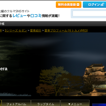
W
>
3シリーズ セダン
>
愛車紹介
>
愛車プロフィール [サトカメ@RS]
mera
フォトアルバム
ラップタイム
▼メニュー