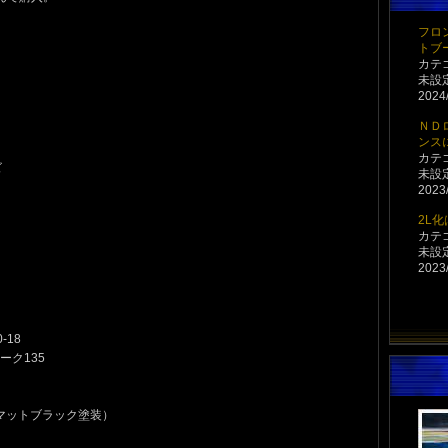
フロ
トブ
カテ
未設
2024/
ＮＤ
ンス
カテ
ズ
未設
2023/
2L
カテ
未設
2023/
-18
ーク135
×4
（マットブラック塗装）