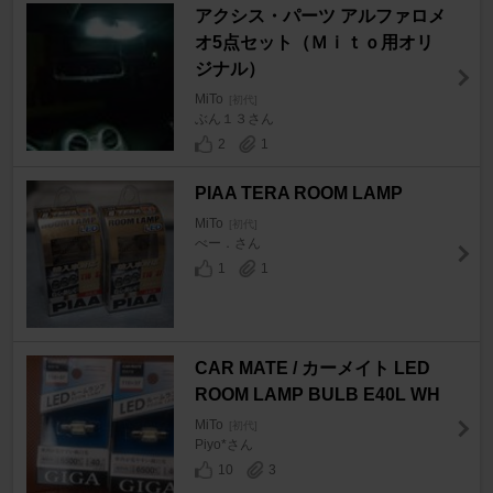
アクシス・パーツ アルファロメ
オ5点セット（Ｍｉｔｏ用オリ
ジナル）
MiTo
[初代]
ぶん１３さん
2
1
PIAA TERA ROOM LAMP
MiTo
[初代]
べー．さん
1
1
CAR MATE / カーメイト LED
ROOM LAMP BULB E40L WH
MiTo
[初代]
Piyo*さん
10
3