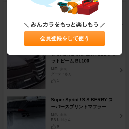
Z.S.S. Racing Div スペーサー
MiTo
[初代]
bobby君さん
14
会員登録をして使う
CARMATE GIGALUX LEDフラ
ットビーム BL100
MiTo
[初代]
グーテイさん
1
Super Sprint / S.S.BERRY ス
ーパースプリントマフラー
MiTo
[初代]
RS-Uchiさん
9