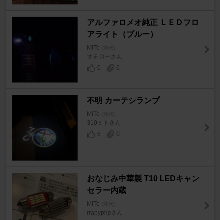
アルファロメオ純正 ＬＥＤフロ
アライト（ブルー）
MiTo
[初代]
オチローさん
0
0
不明 カーテシランプ
MiTo
[初代]
310ミトさん
6
0
おなじみ中華製 T10 LEDキャン
セラー内蔵
MiTo
[初代]
rrapyphpさん