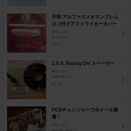
不明 アルファロメオエンブレム
ロゴ付ドアストライカーカバー
MiTo
[初代]
まぢるさん
8
Z.S.S. Racing Div スペーサー
MiTo
[初代]
bobby君さん
19
PCDチェンジャーでホイール装
着！
MiTo
[初代]
marron_miniさん