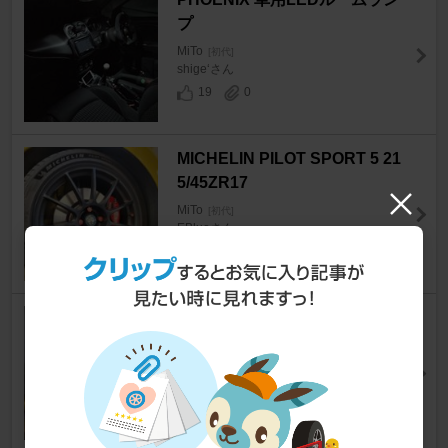
プ
MiTo
[初代]
shige‘さん
19
0
MICHELIN PILOT SPORT 5 21
5/45ZR17
MiTo
[初代]
EBlueさん
12
BILSTEIN B14
MiTo
[初代]
EBlueさん
14