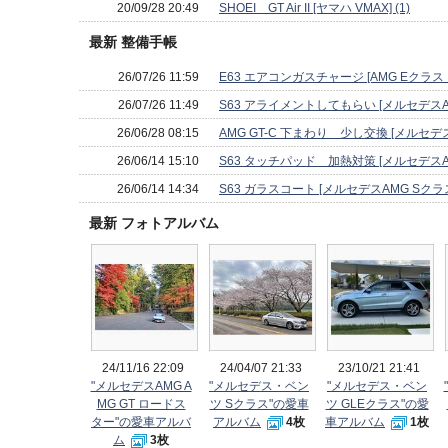
20/09/28 20:49
SHOEI GT Air II [ヤマハ VMAX] (1)
最新 整備手帳
26/07/26 11:59
E63 エアコンガスチャージ [AMG Eクラス 
26/07/26 11:49
S63 アライメントしてもらい [メルセデスAMG
26/06/28 08:15
AMG GT-C 下まわり 少し交換 [メルセデスA
26/06/14 15:10
S63 タッチパッド 加熱対策 [メルセデスAMG
26/06/14 14:34
S63 ガラスコート [メルセデスAMG Sクラス]
最新 フォトアルバム
24/11/16 22:09
24/04/07 21:33
23/10/21 21:41
"メルセデスAMG A
"メルセデス・ベン
"メルセデス・ベン
MG GT ロードス
ツ Sクラス"の愛車
ツ GLEクラス"の愛
ター"の愛車アルバ
アルバム
4枚
車アルバム
1枚
ム
3枚