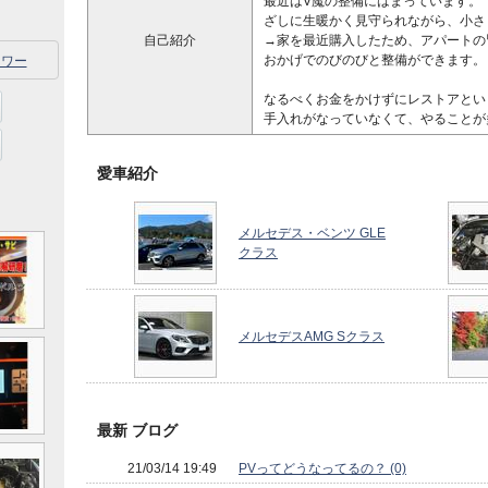
最近はV魔の整備にはまっています。
ざしに生暖かく見守られながら、小さ
自己紹介
→家を最近購入したため、アパートの
おかげでのびのびと整備ができます。
ワー
なるべくお金をかけずにレストアとい
手入れがなっていなくて、やることが
愛車紹介
メルセデス・ベンツ GLE
クラス
メルセデスAMG Sクラス
最新 ブログ
21/03/14 19:49
PVってどうなってるの？ (0)