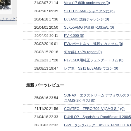
21/02/07 21:14
Vmax17 60th anniversary (0)
20/05/07 09:35
S211 E63AMG シャコタンに (6)
をチェック
]
20/04/18 17:36
E63AMG 燃費チャレンジ (0)
20/04/01 20:50
SLK55AMG 好燃費 >10km/L (0)
20/04/05 20:11
PV>1000 (0)
20/02/20 19:01
PVレポートネタ 連投すみません (0)
20/02/15 20:18
何か嬉しいPV report (0)
19/12/23 17:28
R171SLK用純正フェンダートリム (0)
19/08/13 19:47
レア車 S211 E63AMG ワゴン (0)
最新 パーツレビュー
SONAX エクストリーム アフォウルスタ
25/06/16 23:54
スAMG Sクラス] (0)
21/11/20 21:56
COMTEC ZERO 709LV [AMG SL] (0)
21/04/18 22:33
DUNLOP SportsMax RoadSmart II 200/
20/10/03 22:32
GIVI タンクバッグ XS307 TANKLOCK ba