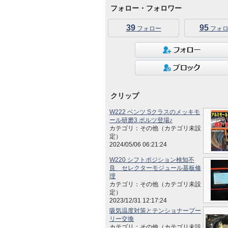
フォロー・フォロワー
39
95
フォロー
フォロ
クリップ
W222 ベンツ Sクラスのメッキモ
ール研磨3 ボルツ登場♪
カテゴリ：その他（カテゴリ未設
定）
2024/05/06 06:21:24
W220 シフトポジション検知不
良 セレクターモジュール基板修
理
カテゴリ：その他（カテゴリ未設
定）
2023/12/31 12:17:24
吸気温度対策とテンショナープー
リー交換
カテゴリ：その他（カテゴリ未設