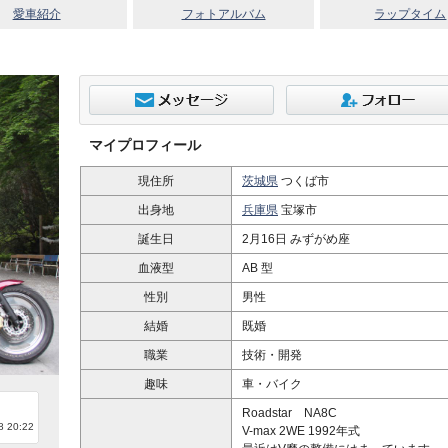
愛車紹介
フォトアルバム
ラップタイム
マイプロフィール
現住所
茨城県
つくば市
出身地
兵庫県
宝塚市
誕生日
2月16日 みずがめ座
血液型
AB 型
性別
男性
結婚
既婚
職業
技術・開発
趣味
車・バイク
Roadstar NA8C
 20:22
V-max 2WE 1992年式