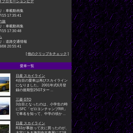
TO プロモーションビデ
リ：車載動画集
7/15 17:35:41
の旅
リ：車載動画集
7/15 17:30:48
ら
リ：道路交通情報
8/08 20:55:41
[
他のクリップをチェック
]
愛車一覧
日産 スカイライン
4台目の愛車は再びスカイライン
になりました。 2001年式6月登
録の後期型25GTター ...
三菱 GTO
3台目となったのは、小学生の時
にSFC「ゼロヨンチャンプRR」
で車名を知って、中学の頃か ...
日産 スカイライン
R33が事故って次に買ったのが、
大宮にある激安中古車屋にて18