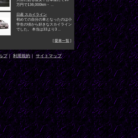
万円で136,000km・ ...
日産 スカイライン
初めての自分の車となったのは小
学生の頃から好きなスカイライン
でした。 本当は33より3 ...
[
愛車一覧
]
ルプ
｜
利用規約
｜
サイトマップ