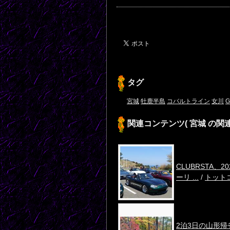
タグ
宮城
牡鹿半島
コバルトライン
女川
G
関連コンテンツ
( 宮城 の関
CLUBRSTA、20
ーリ ...
/
トット
2泊3日の山形帰