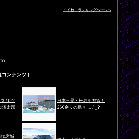
イイね！ランキングページへ
TO
連コンテンツ )
23.10ツ
日本三景・松島を遊覧！
コ沼太郎
260余りの島々 ...
/
_?
省&宮城