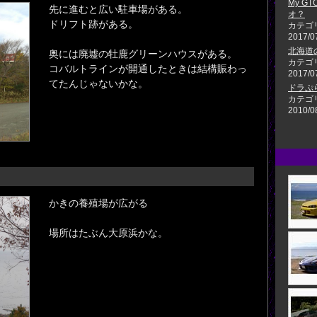
My G
先に進むと広い駐車場がある。
オ？
ドリフト跡がある。
カテゴ
2017/0
北海道
奥には廃墟の牡鹿グリーンハウスがある。
カテゴ
コバルトラインが開通したときは結構賑わっ
2017/0
てたんじゃないかな。
ドラぷ
カテゴ
2010/0
かきの養殖場が広がる
場所はたぶん大原浜かな。