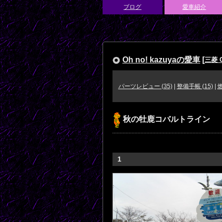
ブログ
愛車紹介
Oh no! kazuyaの愛車
[
三菱 
パーツレビュー (35)
|
整備手帳 (15)
|
燃
秋の牡鹿コバルトライン
1