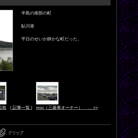
半島の南部の町
鮎川港
平日のせいか静かな町だった。
松島
| 記事一覧 |
mixi（三菱車オーナー） ... >>