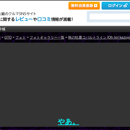
菱
>
GTO
>
フォト
>
フォトギャラリー一覧
>
秋の牡鹿コバルトライン [Oh no! kazuya
やあ。