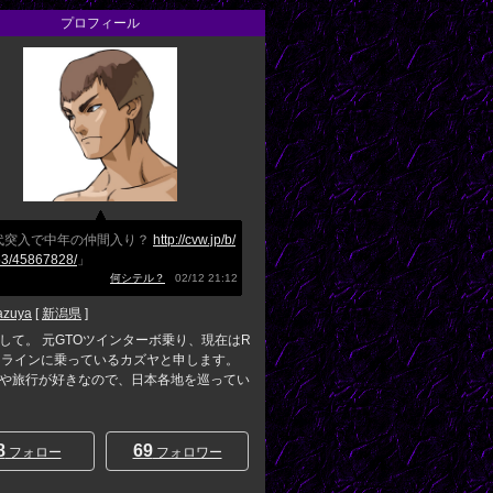
プロフィール
0代突入で中年の仲間入り？
http://cvw.jp/b/
3/45867828/
」
何シテル？
02/12 21:12
azuya
[
新潟県
]
して。 元GTOツインターボ乗り、現在はR
イラインに乗っているカズヤと申します。
や旅行が好きなので、日本各地を巡ってい
8
69
フォロー
フォロワー