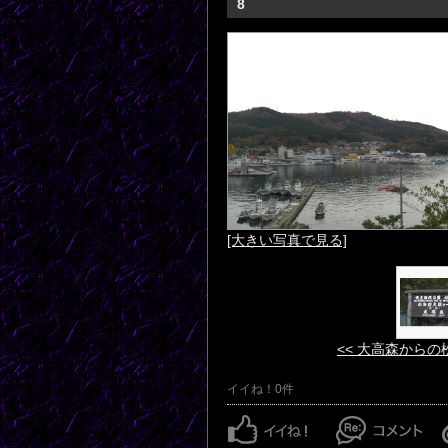
8
[大きい写真で見る]
<< 大高森からの
イイね！0件