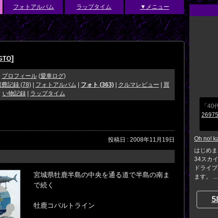
フォトアルバム
ラップタイム
▼メニュー
]
GTO
プロフィール
(
愛車ログ
)
費記録 (78)
|
フォトアルバム
|
フォト (363)
|
クルマレビュー
|
買
い物記録
|
ラップタイム
「4
26975
Oh no! k
投稿日 : 2008年11月19日
はじめま
34スカ
ドライブ
宮城県牡鹿半島の中央を通る道で半島の南ま
ます。 ...
で続く
5
牡鹿コバルトライン