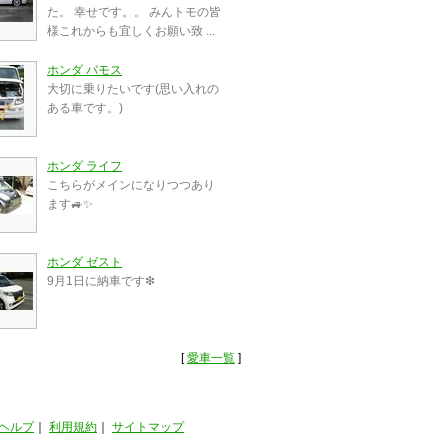
た。 幸せです。。 みんトモの皆
様これからも宜しくお願い致 ...
ホンダ バモス
大切に乗りたいです(思い入れの
ある車です。)
ホンダ ライフ
こちらがメインになりつつあり
ます🚙✨
ホンダ ゼスト
9月1日に納車です❇
[
愛車一覧
]
ヘルプ
｜
利用規約
｜
サイトマップ