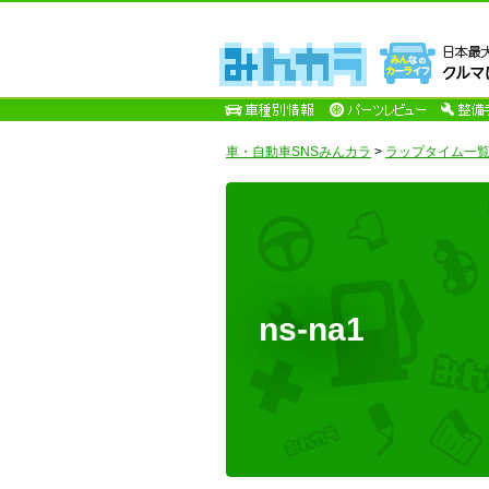
車・自動車SNSみんカラ
>
ラップタイム一覧 [n
ns-na1