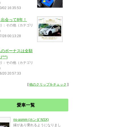
）
0/02 16:35:53
と出会って8年！
リ：その他（カテゴリ
）
7/28 00:13:28
んのボーナスは全額
^^)
リ：その他（カテゴリ
）
6/20 20:57:33
[
他のクリップをチェック
]
愛車一覧
ns-asmm (ホンダ NSX)
縁があり乗れるようになりまし