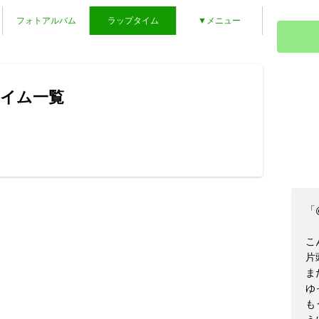
フォトアルバム
ラップタイム
▼メニュー
タイム一覧
ん
「
こ
片
ま
ゆ
も