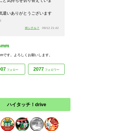
にと気持ちを切り替えていま
。
気遣いありがとうございます
」
何シテル？
09/12 21:42
asmm
asmmです。よろしくお願いします。
007
2077
フォロー
フォロワー
ハイタッチ！drive