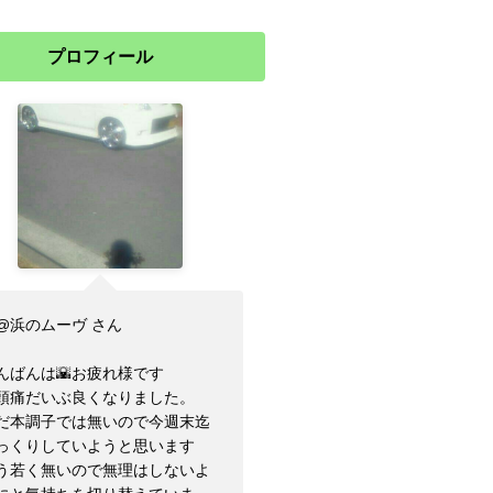
プロフィール
@浜のムーヴ さん
んばんは🌇お疲れ様です
頭痛だいぶ良くなりました。
だ本調子では無いので今週末迄
っくりしていようと思います
う若く無いので無理はしないよ