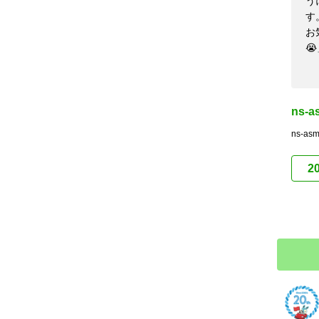
う
す
お

ns-
ns-
2