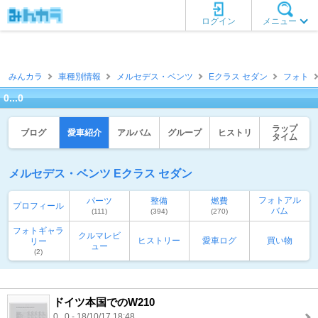
ログイン
メニュー
みんカラ
車種別情報
メルセデス・ベンツ
Eクラス セダン
フォト
0...0
ラップ
ブログ
愛車紹介
アルバム
グループ
ヒストリ
タイム
メルセデス・ベンツ Eクラス セダン
フォトアル
パーツ
整備
燃費
プロフィール
バム
(111)
(394)
(270)
フォトギャラ
クルマレビ
ヒストリー
愛車ログ
買い物
リー
ュー
(2)
ドイツ本国でのW210
0...0 - 18/10/17 18:48