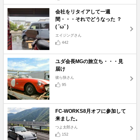
会社をリタイアして一週
間・・・それでどうなった ？
( ˘ω˘ )
エイジングさん
442
ユダ会長MGの旅立ち・・・見
届け
彼ら快さん
95
FC-WORKS8月オフに参加して
来ました。
つよ太郎さん
152