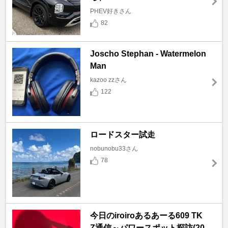
PHEV好きさん
82
Joscho Stephan - Watermelon
Man
kazoo zzさん
122
ロードスター試走
nobunobu33さん
78
今日のiroiroあるあーる609 TK
Z通信～パワースポット探訪(20