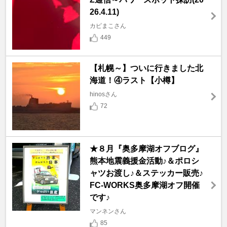
26.4.11)
カピまこさん
449
【札幌～】ついに行きました北
海道！④ラスト【小樽】
hinosさん
72
★８月『奥多摩湖オフブログ』
熊本地震義援金活動♪＆ポロシ
ャツお渡し♪＆ステッカー販売♪
FC-WORKS奥多摩湖オフ開催
です♪
マンネンさん
85