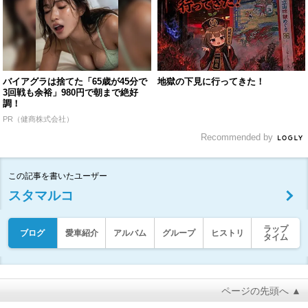
バイアグラは捨てた「65歳が45分で
地獄の下見に行ってきた！
3回戦も余裕」980円で朝まで絶好
調！
PR（健商株式会社）
Recommended by
この記事を書いたユーザー
スタマルコ
ラップ
ブログ
愛車紹介
アルバム
グループ
ヒストリ
タイム
ページの先頭へ ▲