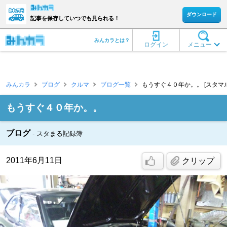
ダウンロード
記事を保存していつでも見られる！
みんカラとは？
ログイン
メニュー
みんカラ
ブログ
クルマ
ブログ一覧
もうすぐ４０年か。。 [スタマル
もうすぐ４０年か。。
ブログ
スタまる記録簿
2011年6月11日
クリップ