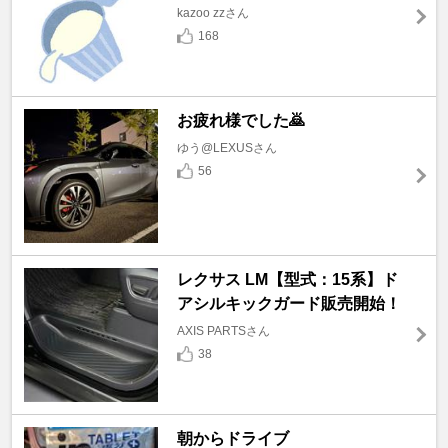
kazoo zzさん
168
お疲れ様でした🙇
ゆう@LEXUSさん
56
レクサス LM【型式：15系】ド
アシルキックガード販売開始！
AXIS PARTSさん
38
朝からドライブ