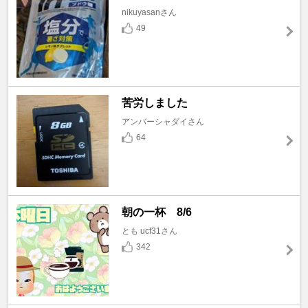
nikuyasanさん
49
苦労しました
アンバーシャダイさん
64
朝の一杯 8/6
とも ucf31さん
342