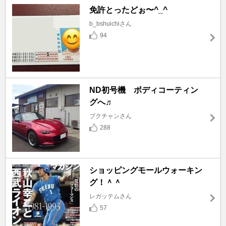
免許とったどぉ〜^_^
b_bshuichiさん
94
ND初号機 ボディコーティン
グへ♬
ブクチャンさん
288
ショッピングモールウォーキン
グ！＾＾
レガッテムさん
57