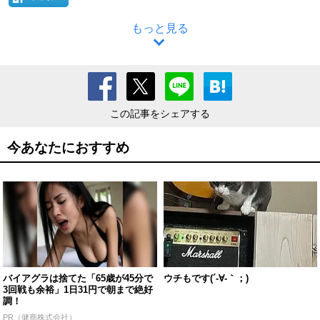
もっと見る
この記事をシェアする
今あなたにおすすめ
バイアグラは捨てた「65歳が45分で
ウチもです(´-∀-｀；)
3回戦も余裕」1日31円で朝まで絶好
調！
PR（健商株式会社）