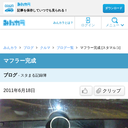
ダウンロード
記事を保存していつでも見られる！
みんカラとは？
ログイン
メニュー
みんカラ
ブログ
クルマ
ブログ一覧
マフラー完成 [スタマルコ]
マフラー完成
ブログ
スタまる記録簿
2011年6月18日
クリップ