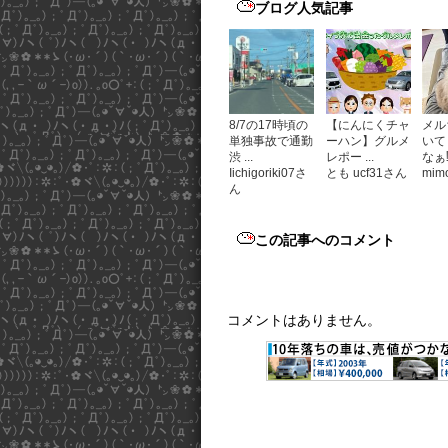
ブログ人気記事
8/7の17時頃の
【にんにくチャ
メル
単独事故で通勤
ーハン】グルメ
いて
渋 ...
レポー ...
なぁ⁉
Iichigoriki07さ
とも ucf31さん
mim
ん
この記事へのコメント
コメントはありません。