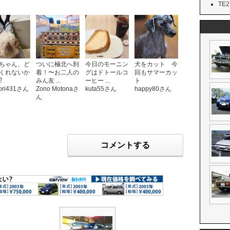
TE27
ちゃん、ど
ついに極北へ到
今日のモーニン
犬をカット 今
くれないか
着！〜お二人の
グはドトールコ
回もサマーカッ
️
みん友 ...
ーヒー ...
ト
ori431さん
Zono Motonaさ
kuta55さん
happy80さん
ん
コメントする