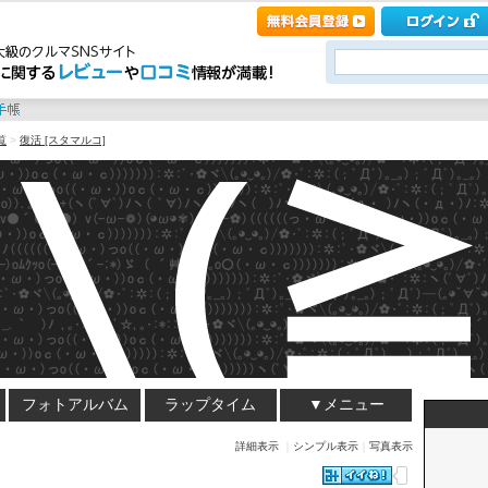
覧
>
復活 [スタマルコ]
フォトアルバム
ラップタイム
▼メニュー
詳細表示
｜
シンプル表示
｜
写真表示