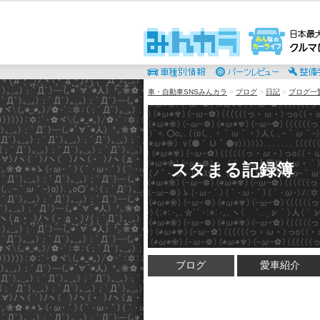
車・自動車SNSみんカラ
>
ブログ
>
日記
>
ブログ一
スタまる記録簿
ブログ
愛車紹介