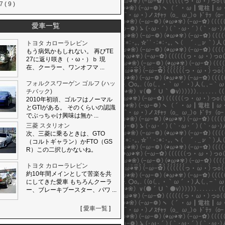
 ( 9 )
愛車一覧
トヨタ カローラレビン
もう病気かもしれない。 再びTE
27に返り咲き（・ω・）ｂ 現
在、クーラー、ワンオフマ ...
フォルクスワーゲン ゴルフ (ハッ
チバック)
2010年初頭、ゴルフはノーマル
とGTIがある。 そのくらいの認識
でぶっちゃけ興味は無か ...
三菱 スタリオン
次、三菱に乗るときは、GTO
（コルトギャラン）かFTO（GS
R）この二択しかないね。
トヨタ カローラレビン
約10年間メインとして苦楽を共
にしてきた愛車 もちろんクーラ
ー、ブレーキブースター、パワ ...
[
愛車一覧
]