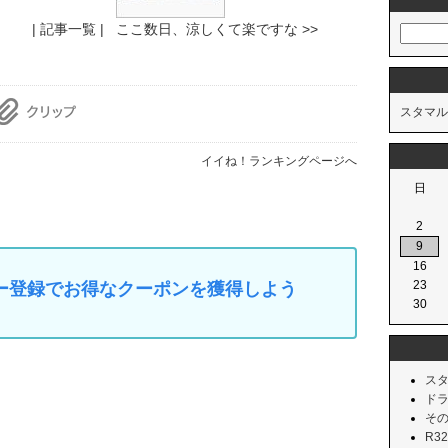
| 記事一覧 |
ここ数日、涼しくて楽ですな >>
スタマル
イイね！ランキングページへ
日
2
9
16
23
マイカー登録でお得なクーポンを獲得しよう
30
スタリ
ドライ
その他
R32 