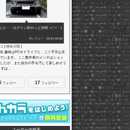
ぶり・・ログインIDやっと判明ヽ(´ー｀)
何シテル？
10/13 00:48
コ
[
神奈川県
]
住 趣味はPCやドライブと、ごく平凡な生
ています。 ここ数年車のメンテはショッ
したが、また自分の手を汚して楽しめそう
ずは...
6
17
フォロー
フォロワー
ユーザー内検索