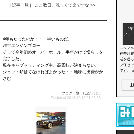
| 記事一覧 |
ここ数日、涼しくて楽ですな >>
「4年
ノ」
4年もたったのか・・・早いものだ。
昨年エンジンブロー
スタマル
そして今年初めオーバーホール、半年かけて慣らしを
神奈川在
完了した。
活を送っ
現在キャブセッティング中、高回転が決まらない。
プ任せで
です。 ま
ジェット類捨てなければよかった・・地味に出費がか
さむ
1
ブログ一覧
|
TE27
| 日記
Posted at 2015/10/13 01:05:35