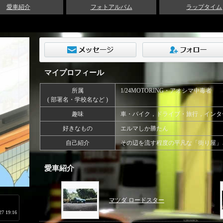
愛車紹介
フォトアルバム
ラップタイム
マイプロフィール
所属
1/24MOTORING・アオシマ中毒者
( 部署名・学校名など )
趣味
車・バイク，ドライブ・旅行，インタ
好きなもの
エルマしか勝たん
自己紹介
その辺を流す程度の平凡な「街り屋」
愛車紹介
マツダ ロードスター
7 19:16