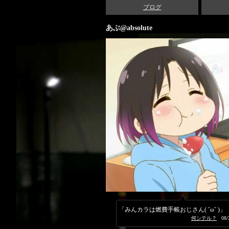
ブログ
あぶ@absolute
「みんカラは燃費手帳おじさん( ˘ω˘ )」
何シテル？
08/2