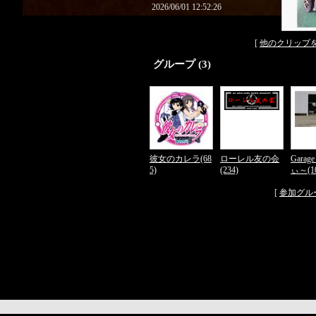
2026/06/01 12:52:26
[
他のクリップ
グループ (3)
彼女のカレラ(68
ローレル友の会
Gara
5)
(234)
ぃ～(1
[
参加グル