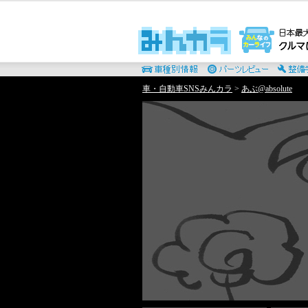
車・自動車SNSみんカラ
>
あぶ@absolute