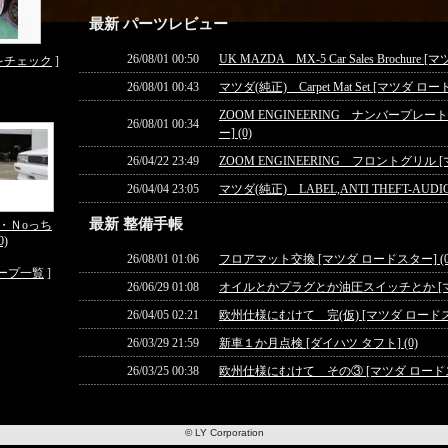
最新 パーツレビュー
26/08/01 00:50
UK MAZDA MX-5 Car Sales Brochure
をチェック
]
26/08/01 00:43
マツダ(純正) Carpet Mat Set [マツダ ロー
ZOOM ENGINEERING ナンバープレ
26/08/01 00:34
ー] (0)
26/04/22 23:49
ZOOM ENGINEERING フロントグリル [
26/04/04 23:05
マツダ(純正) LABEL,ANTI THEFT-AUD
最新 整備手帳
ge・Ｎoっち
0)
26/08/01 01:06
フロアマット交換 [マツダ ロードスター] (0
ープ一覧
]
26/06/29 01:08
オイルとかプラグとか油圧スイッチとか [マツ
26/04/05 02:21
欧州仕様にむけて 完(仮) [マツダ ロードスタ
26/03/29 21:59
新車１か月点検 [ダイハツ タフト] (0)
26/03/25 00:38
欧州仕様にむけて その③ [マツダ ロードスタ
© LY Corporation