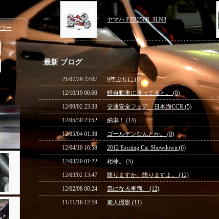
ヤマハ FZR250R_3LN3
ワー
最新 ブログ
21/07/29 22:07
9年ぶりに (0)
12/10/19 00:00
軽自動車に乗ってると。 (8)
12/09/02 23:33
交通安全フェア 日本海CCR (5)
12/05/30 23:52
納車！ (14)
12/05/04 01:38
ゴールデンなんとか。 (8)
12/04/10 10:58
2012 Exciting Car Showdown (6)
12/03/20 01:22
相棒。 (5)
12/03/02 13:47
降りますか。降りますよ。 (12)
12/02/08 00:24
気になる車両。 (12)
11/11/16 12:19
素人撮影 (11)