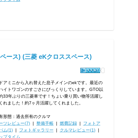
ペース) (三菱 eKクロススペース)
ドアミニから入れ替えた息子メインのekです。最近の
ハイトワゴンのすごさにびっくりしています。GTO以
約33年ぶりの三菱車です！ちょい乗り買い物等活躍し
くれました！約7ヶ月活躍してくれました。
有形態：過去所有のクルマ
ーツレビュー(7)
|
整備手帳
|
燃費記録
|
フォトア
バム(1)
|
フォトギャラリー
|
クルマレビュー(1)
|
ップタイム