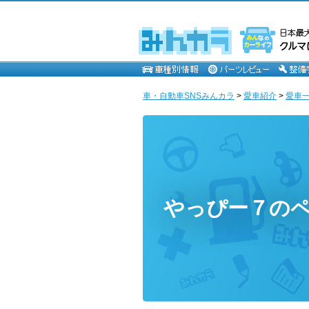
車・自動車SNSみんカラ
>
愛車紹介
>
愛車一
やっぴー７の