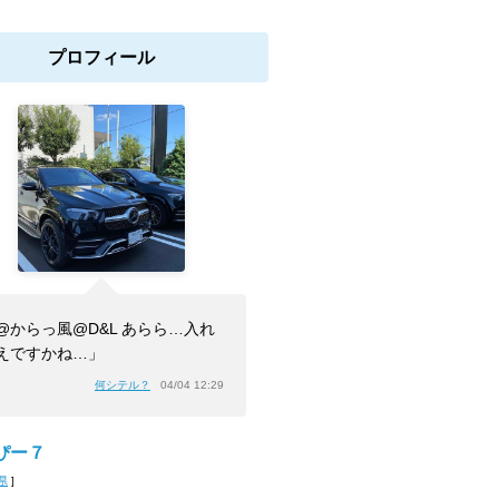
プロフィール
@からっ風@D&L あらら…入れ
えですかね…」
何シテル？
04/04 12:29
ぴー７
県
]