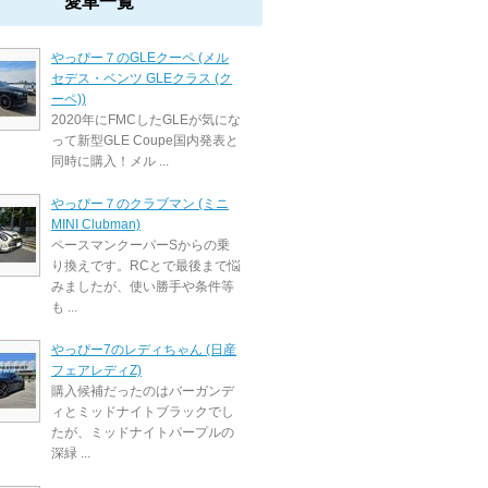
愛車一覧
やっぴー７のGLEクーペ (メル
セデス・ベンツ GLEクラス (ク
ーペ))
2020年にFMCしたGLEが気にな
って新型GLE Coupe国内発表と
同時に購入！メル ...
やっぴー７のクラブマン (ミニ
MINI Clubman)
ペースマンクーパーSからの乗
り換えです。RCとで最後まで悩
みましたが、使い勝手や条件等
も ...
やっぴー7のレディちゃん (日産
フェアレディZ)
購入候補だったのはバーガンデ
ィとミッドナイトブラックでし
たが、ミッドナイトパープルの
深緑 ...