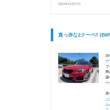
2024年10月07日
真っ赤な2クーペ‼ (BM
2
ー
プ
間
譲
ベ
所
パ
ル
ラ