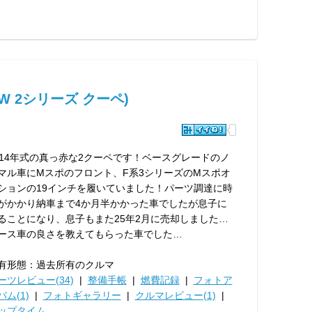
W 2シリーズ クーペ)
014年式の真っ赤な2クーペです！ベースグレードのノ
マル車にMスポのフロント、F系3シリーズのMスポオ
ションの19インチを履いていました！パーツ調達に時
がかかり納車まで4か月半かかった車でしたが息子に
ることになり、息子もまた25年2月に売却しました…
ース車の良さを教えてもらった車でした…
有形態：過去所有のクルマ
ーツレビュー(34)
|
整備手帳
|
燃費記録
|
フォトア
バム(1)
|
フォトギャラリー
|
クルマレビュー(1)
|
ップタイム