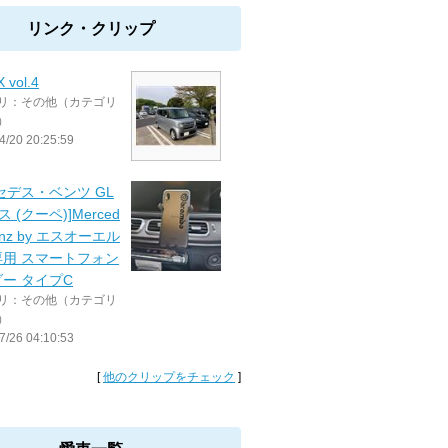
リンク・クリップ
 vol.4
リ：その他（カテゴリ
）
4/20 20:25:59
セデス・ベンツ GL
 (クーペ)]Merced
enz by エスオーエル
専用 スマートフォン
ー タイプC
リ：その他（カテゴリ
）
7/26 04:10:53
[
他のクリップをチェック
]