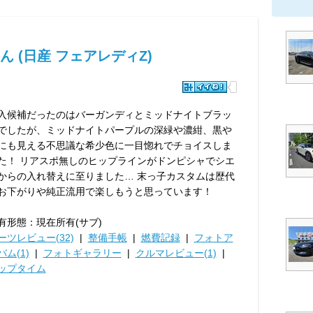
 (日産 フェアレディZ)
入候補だったのはバーガンディとミッドナイトブラッ
でしたが、ミッドナイトパープルの深緑や濃紺、黒や
にも見える不思議な希少色に一目惚れでチョイスしま
た！ リアスポ無しのヒップラインがドンピシャでシエ
からの入れ替えに至りました… 末っ子カスタムは歴代
お下がりや純正流用で楽しもうと思っています！
有形態：現在所有(サブ)
ーツレビュー(32)
|
整備手帳
|
燃費記録
|
フォトア
バム(1)
|
フォトギャラリー
|
クルマレビュー(1)
|
ップタイム