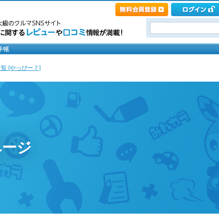
覧 [やっぴー７]
ページ