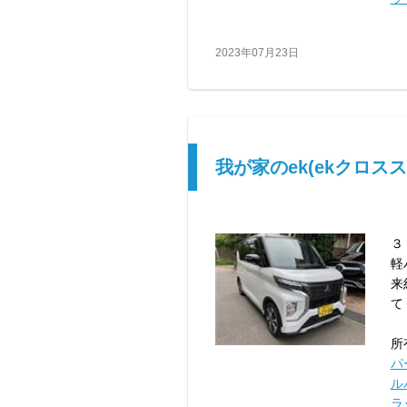
2023年07月23日
我が家のek(ekクロスス
３
軽
来
て
所
パ
ル
ラ