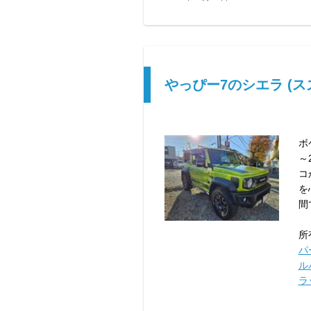
やっぴー7のシエラ (ス
ボ
～
コ
を
間
所
パ
ル
ラ