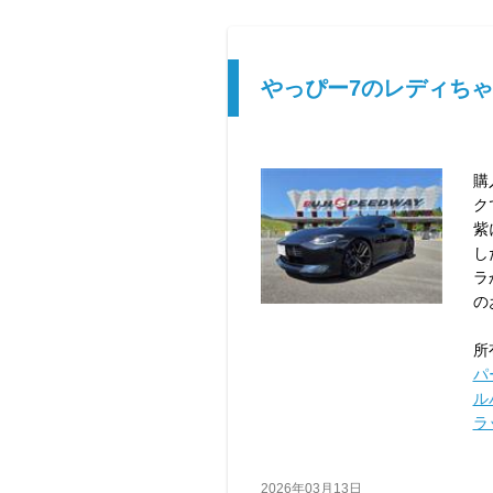
やっぴー7のレディちゃん
購
ク
紫
し
ラ
の
所
パ
ル
ラ
2026年03月13日