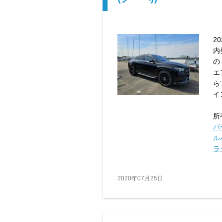
2
内
の
エ
ら
イ
所
パ
ル
ラ
2020年07月25日