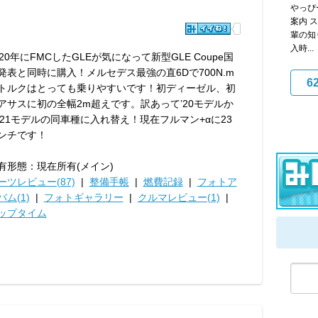
やっぴ
案内 
輩の知
入時...
020年にFMCしたGLEが気になって新型GLE Coupe国
発表と同時に購入！メルセデス最強の直6Dで700N.m
6
トルクはとっても乗りやすいです！初ディーゼル、初
アサスに初の全幅2m超えです。訳あって’20モデルか
’21モデルの同車種に入れ替え！現在フルマン+αに23
ンチです！
有形態：現在所有(メイン)
ーツレビュー(87)
|
整備手帳
|
燃費記録
|
フォトア
バム(1)
|
フォトギャラリー
|
クルマレビュー(1)
|
ップタイム