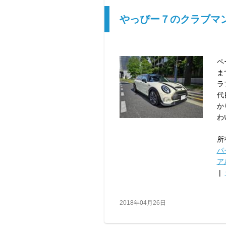
やっぴー７のクラブマン (ミ
ペ
ま
ラ
代
か
わ
所
パ
ア
|
2018年04月26日