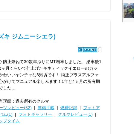
ズキ ジムニーシエラ)
ケ防止兼ねて30数年ぶりにMT増車しました。 納車後1
2ヶ月くらいで仕上げたキネティックイエローのカッ
かわいいヤンチャな3男坊です！ 純正プラスアルファ
心がけてマニュアル楽しみます！1年と4ヵ月の所有期
でした…
有形態：過去所有のクルマ
ーツレビュー(52)
|
整備手帳
|
燃費記録
|
フォトア
バム(1)
|
フォトギャラリー
|
クルマレビュー(1)
|
ップタイム