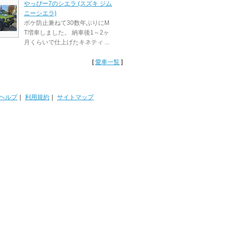
やっぴー7のシエラ (スズキ ジム
ニーシエラ)
ボケ防止兼ねて30数年ぶりにM
T増車しました。 納車後1～2ヶ
月くらいで仕上げたキネティ ...
[
愛車一覧
]
ヘルプ
｜
利用規約
｜
サイトマップ