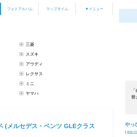
フォトアルバム
ラップタイム
▼メニュー
三菱
スズキ
アウディ
レクサス
ミニ
「
ヤマハ
替
やっ
 (メルセデス・ベンツ GLEクラス
[
神奈川