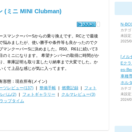
ニ MINI Clubman)
N-BOX
カテゴ
ースマンクーパーSからの乗り換えです。RCとで最後
未設定
2025/0
で悩みましたが、使い勝手や条件等も良かったのでク
ブマンクーパーSに決めました。R50、R61に続いて3
目のミニになります。 希望ナンバーの取得に時間がか
[メル
り、車庫証明も取り直したり納車まで大変でした。か
Eクラス
いくて上品な感じが気に入ってます。
es-B
車種
有形態：現在所有(メイン)
ホルダ
ーツレビュー(137)
|
整備手帳
|
燃費記録
|
フォト
カテゴ
ルバム(2)
|
フォトギャラリー
|
クルマレビュー(3)
未設定
2024/0
ラップタイム