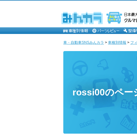
車・自動車SNSみんカラ
>
車種別情報
>
フ
rossi00のペー