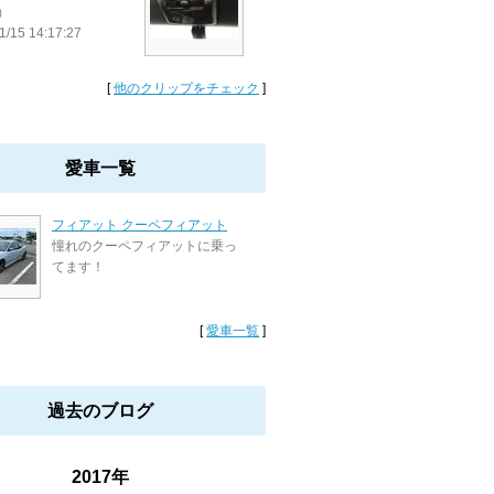
）
1/15 14:17:27
[
他のクリップをチェック
]
愛車一覧
フィアット クーペフィアット
憧れのクーペフィアットに乗っ
てます！
[
愛車一覧
]
過去のブログ
2017年