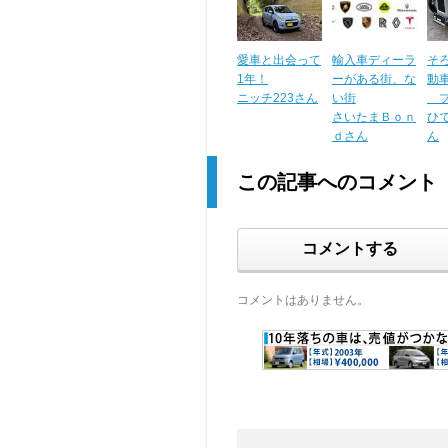
愛車と出会って
輸入車ディーラ
そ
1年！
ーがある街、な
動
ニッチ223さん
い街
ブレ
さいたまＢｏｎ
ひで
ｄさん
ん
この記事へのコメント
コメントする
コメントはありません。