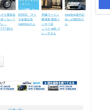
ろそろ電気自
8月6日 マツ
究極ラーメン
meeting道中記
車良くない？
ダ全面広告
横濱家 都筑イ
ゆぃの助NDさ
 ...
yukijirouさん
ンター店
ん
777 B5さ
こうた with プ
レッサさん