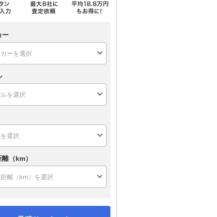
カー
ル
距離（km）