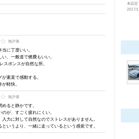
未設定
2017/1
無評価
本当に丁度いい。
しい、一般道で燃費もいい。
、レスポンスが自然な所。
グが素直で感動する。
作が軽快。
無評価
閉めると静かです。
いのが、すごく疲れにくい。
、入力に対して自然なのでストレスがありません。
るというより、一緒に走っているという感覚です。