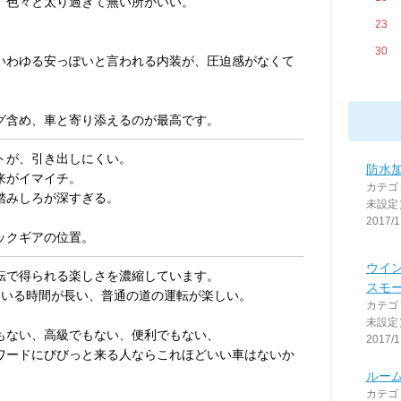
、色々と太り過ぎて無い所がいい。
23
30
いわゆる安っぽいと言われる内装が、圧迫感がなくて
グ含め、車と寄り添えるのが最高です。
トが、引き出しにくい。
防水
来がイマイチ。
カテゴ
踏みしろが深すぎる。
未設定
2017/1
ックギアの位置。
ウイ
転で得られる楽しさを濃縮しています。
スモ
ている時間が長い、普通の道の運転が楽しい。
カテゴ
未設定
もない、高級でもない、便利でもない、
2017/1
ワードにびびっと来る人ならこれほどいい車はないか
ルーム
カテゴ