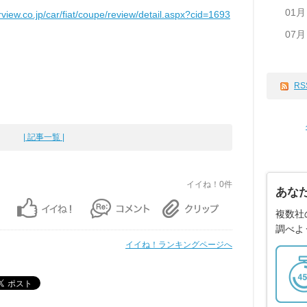
01月
rview.co.jp/car/fiat/coupe/review/detail.aspx?cid=1693
07月
RS
| 記事一覧 |
イイね！0件
あな
複数社
調べよ
イイね！ランキングページへ