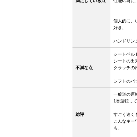
満足している点
性能の為に
個人的に、
好き。
ハンドリン
シートベル
シートの出
不満な点
クラッチの
シフトのバ
一般道の運
1番運転し
総評
すごく速く
こんなキー
も。