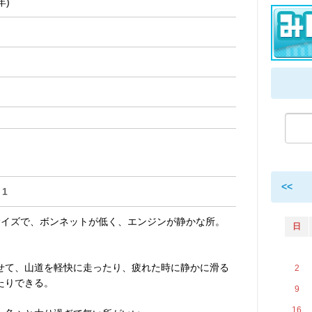
年)
<<
1
サイズで、ボンネットが低く、エンジンが静かな所。
日
せて、山道を軽快に走ったり、疲れた時に静かに滑る
2
たりできる。
9
16