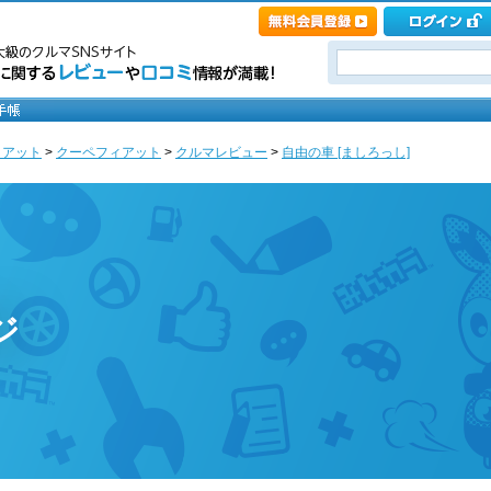
ィアット
>
クーペフィアット
>
クルマレビュー
>
自由の車 [ましろっし]
ジ