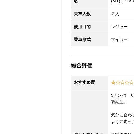
名
(MT) (1999
乗車人数
２人
使用目的
レジャー
乗車形式
マイカー
総合評価
おすすめ度
5ナンバー
後期型。
気分に合わ
ように走っ