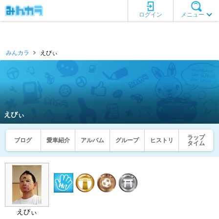
ログイン
メニュー
みんカラ
えびぃ
えびぃ
ラップ
ブログ
愛車紹介
アルバム
グループ
ヒストリ
タイム
えびぃ