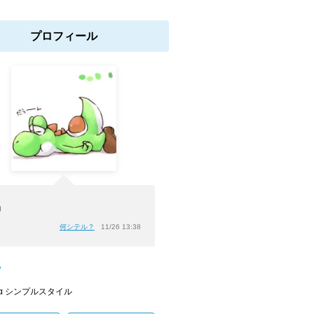
プロフィール
」
何シテル？
11/26 13:38
ﾝ
α シンプルスタイル