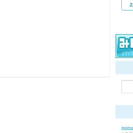
2
mom