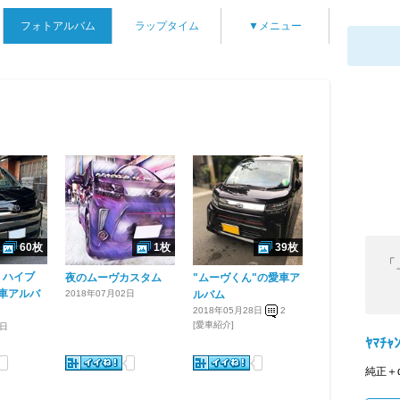
フォトアルバム
ラップタイム
▼メニュー
60枚
1枚
39枚
「
 ハイブ
夜のムーヴカスタム
"ムーヴくん"の愛車ア
車アルバ
2018年07月02日
ルバム
2018年05月28日
2
[愛車紹介]
9日
ﾔﾏﾁｬ
純正＋