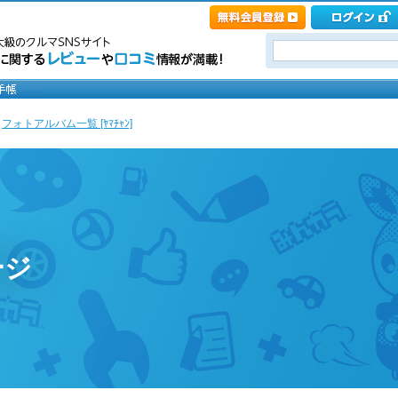
>
フォトアルバム一覧 [ﾔﾏﾁｬﾝ]
ージ