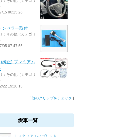
リ：その他（カテゴリ
）
7/15 00:25:26
ャンセラー取付
リ：その他（カテゴリ
）
7/05 07:47:55
(純正) プレミアム
ン
リ：その他（カテゴリ
）
2/22 19:20:13
[
他のクリップをチェック
]
愛車一覧
トヨタ ノア ハイブリッド