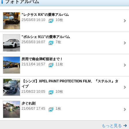
フォトアルバム
"レクサス RX"の愛車アルバム
25/03/03 16:10
10枚
"ポルシェ 911"の愛車アルバム
25/03/03 16:07
7枚
所用で南会津町舘岩まで！
21/11/04 16:57
11枚
【シンズ】XPEL PAINT PROTECTION FILM、『ステルス』タ
イプ
21/08/22 10:05
10枚
夕ぐれ刻
21/06/07 17:45
1枚
もっと見る