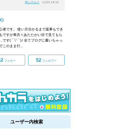
何シテル？
11/23 18:10
Ki
心者です。 使い方分かるまで返事もでき
もですが車共々あたたかい目で見てもら
です( ´ ▽ ` )ﾉ 全てブログに書いちゃっ
このまま行...
62
52
フォロー
フォロワー
ユーザー内検索