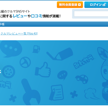
>
クルマレビュー一覧 [You-Ki]
ジ