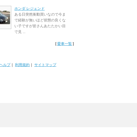
ホンダ レジェンド
ある日突然衝動買いなので今ま
で経験が無いほど状態の良くな
い子ですが皆さんあたたかい目
で見 ...
[
愛車一覧
]
ヘルプ
｜
利用規約
｜
サイトマップ