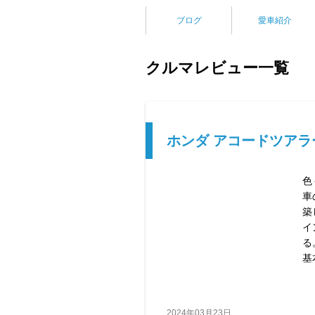
ブログ
愛車紹介
クルマレビュー一覧
ホンダ アコードツアラ
色
車
築
イ
る
基
2024年03月23日