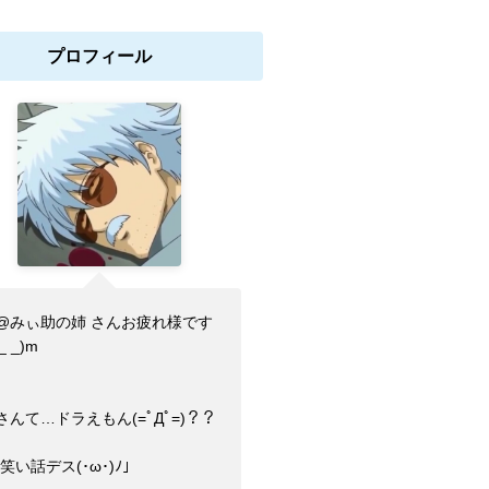
プロフィール
@みぃ助の姉 さんお疲れ様です
_ _)m
さんて…ドラえもん(=ﾟДﾟ=)？？
)笑い話デス(･ω･)ﾉ」