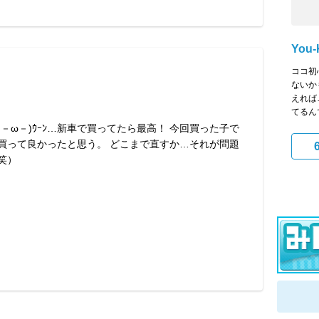
You-
ココ初
ないか
えれば…
てるんで
；－ω－)ｳｰﾝ…新車で買ってたら最高！ 今回買った子で
買って良かったと思う。 どこまで直すか…それが問題
笑）