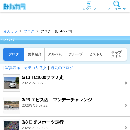
ログイン
メニュー
みんカラ
ブログ
ブログ一覧 [97パパ]
97パパ
ラップ
ブログ
愛車紹介
アルバム
グループ
ヒストリ
タイム
[
写真表示
｜
カテゴリ選択
｜
過去のブログ
]
5/16 TC1000ファミ走
2026/6/9 05:28
3/23 エビス西 マンデーチャレンジ
2026/3/29 07:22
3/8 日光スポーツ走行
2026/3/10 20:23