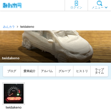
ログイン
メニュー
みんカラ
twidakeno
twidakeno
ラップ
ブログ
愛車紹介
アルバム
グループ
ヒストリ
タイム
twidakeno