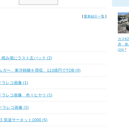
[
愛車紹介一覧
]
ガスK
房 第
(24)
*
日 積み場にラスト左バック (2)
ガー、東洋精糖を買収、113億円でTOB (0)
ドラレコ画像 (1)
sドラレコ画像 色々ヒヤリ (1)
ドラレコ画像 (2)
日 筑波サーキット1000 (5)