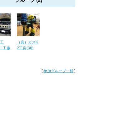
グループ (2)
2工
（真）ガスK
二工廠
2工房(38)
[
参加グループ一覧
]