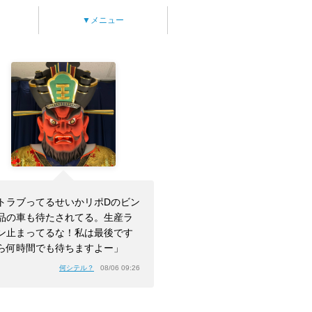
▼メニュー
トラブってるせいかリポDのビン
品の車も待たされてる。生産ラ
ン止まってるな！私は最後です
ら何時間でも待ちますよー」
何シテル？
08/06 09:26