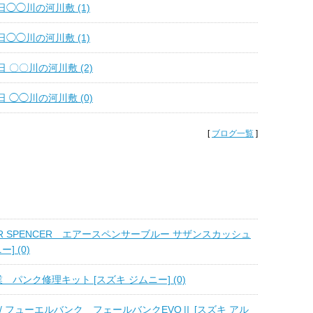
0日◯◯川の河川敷 (1)
2日◯◯川の河川敷 (1)
1日 〇〇川の河川敷 (2)
0日 ◯◯川の河川敷 (0)
[
ブログ一覧
]
/ AIR SPENCER エアースペンサーブルー サザンスカッシュ
] (0)
産業 パンク修理キット [スズキ ジムニー] (0)
/ フューエルバンク フェールバンクEVOⅡ [スズキ アル