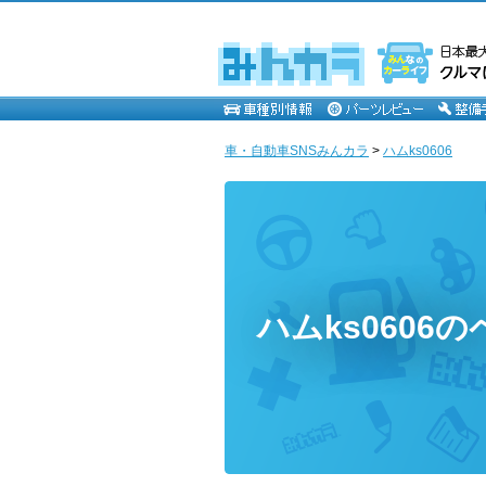
車・自動車SNSみんカラ
>
ハムks0606
ハムks0606