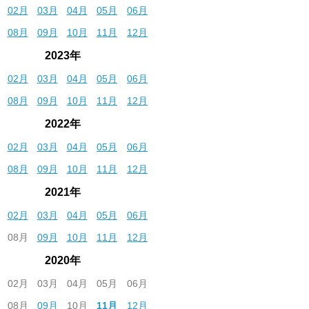
02月
03月
04月
05月
06月
08月
09月
10月
11月
12月
2023年
02月
03月
04月
05月
06月
08月
09月
10月
11月
12月
2022年
02月
03月
04月
05月
06月
08月
09月
10月
11月
12月
2021年
02月
03月
04月
05月
06月
08月
09月
10月
11月
12月
2020年
02月
03月
04月
05月
06月
08月
09月
10月
11月
12月