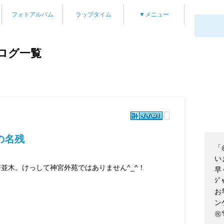
フォトアルバム
ラップタイム
▼メニュー
のブログ一覧
の名残
「
い
並木。けっして神宮外苑ではありません^_^！
早
ｼﾞ
お
ン
㊗️