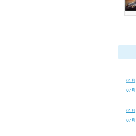
01月
07月
01月
07月