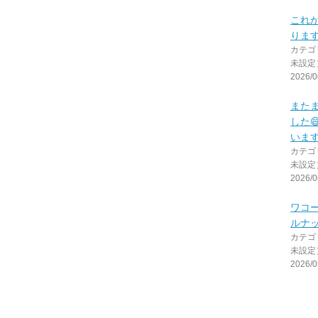
これ
ります
カテゴ
未設定
2026/0
また
した
います
カテゴ
未設定
2026/0
ワコ
ルナ
カテゴ
未設定
2026/0