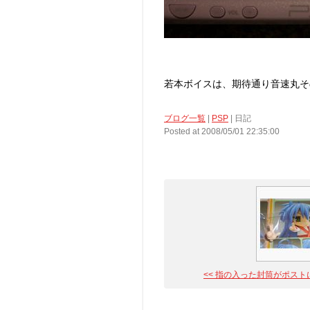
若本ボイスは、期待通り音速丸そ
ブログ一覧
|
PSP
| 日記
Posted at 2008/05/01 22:35:00
<< 指の入った封筒がポストに入