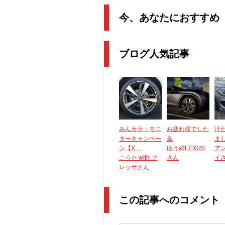
今、あなたにおすすめ
ブログ人気記事
みんカラ：モニ
お疲れ様でした
汗
ターキャンペー
🙇
ま
ン【X ...
ゆう@LEXUS
ア
こうた with プ
さん
イ
レッサさん
この記事へのコメント