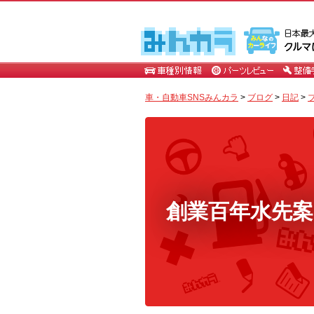
車・自動車SNSみんカラ
>
ブログ
>
日記
>
創業百年水先案