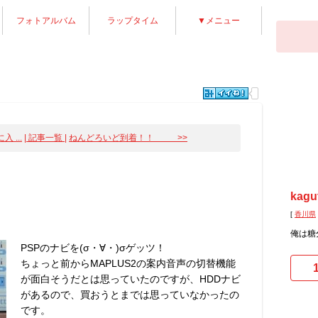
フォトアルバム
ラップタイム
▼メニュー
 ...
| 記事一覧 |
ねんどろいど到着！！ >>
kagu
[
香川県
俺は糖
PSPのナビを(σ・∀・)σゲッツ！
ちょっと前からMAPLUS2の案内音声の切替機能
が面白そうだとは思っていたのですが、HDDナビ
があるので、買おうとまでは思っていなかったの
です。