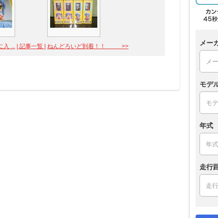
メー
 ...
| 記事一覧 |
ねんどろいど到着！！ >>
モデ
年式
走行