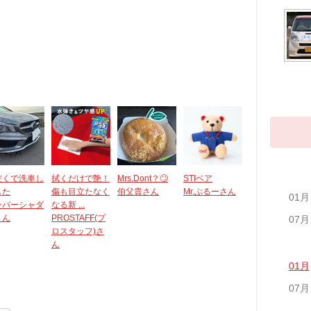
だくで洗車し
拭くだけで艶！
Mrs.Dont？🙄
STIベア
した
傷も目立たなく
伯父貴さん
Mr.ぶるーさん
01月
ンバーシャダ
なる新 ...
さん
PROSTAFF(プ
07月
ロスタッフ)さ
ん
01月
07月