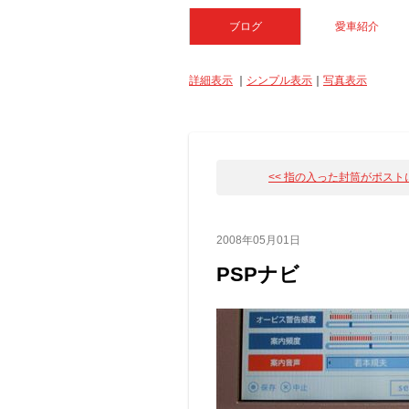
ブログ
愛車紹介
詳細表示
｜
シンプル表示
｜
写真表示
<< 指の入った封筒がポストに入
2008年05月01日
PSPナビ