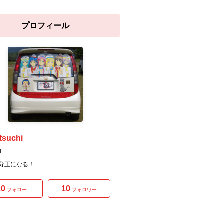
プロフィール
tsuchi
]
分王になる！
10
10
フォロー
フォロワー