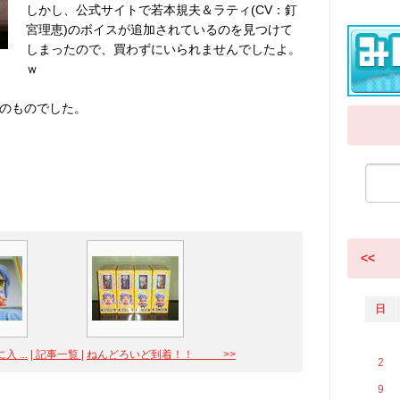
しかし、公式サイトで若本規夫＆ラティ(CV：釘
宮理恵)のボイスが追加されているのを見つけて
しまったので、買わずにいられませんでしたよ。
ｗ
のものでした。
<<
日
 ...
| 記事一覧 |
ねんどろいど到着！！ >>
2
9