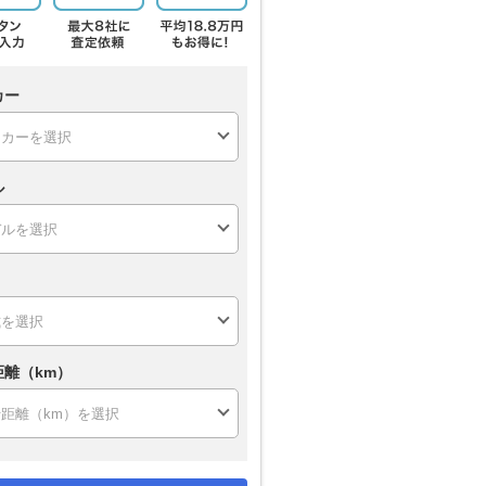
カー
ル
距離（km）