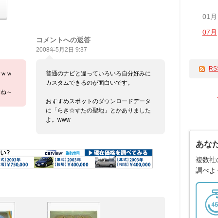
01月
07月
コメントへの返答
2008年5月2日 9:37
RS
すｗｗ
普通のナビと違っていろいろ自分好みに
カスタムできるのが面白いです。
すね～
おすすめスポットのダウンロードデータ
に「らき☆すたの聖地」とかありました
よ。www
あな
複数社
調べよ