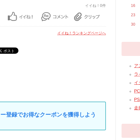
イイね！0件
16
23
30
イイね！ランキングページへ
アニ
ライ
イタ
PC 
PSP
走行
マイカー登録でお得なクーポンを獲得しよう