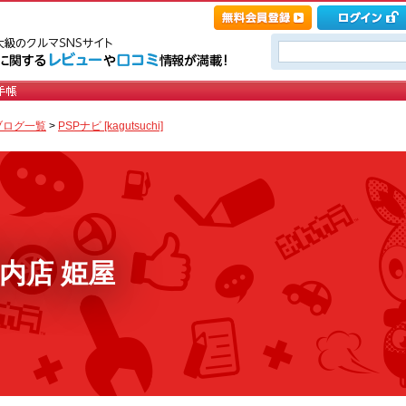
ブログ一覧
>
PSPナビ [kagutsuchi]
内店 姫屋