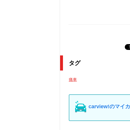
タグ
痛車
carview!の