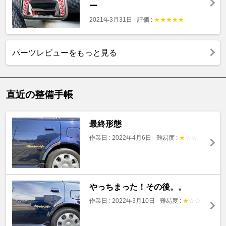
ー
2021年3月31日
-
評価 :
★
★
★
★
★
パーツレビューをもっと見る
直近の整備手帳
最終形態
作業日 : 2022年4月6日
-
難易度 :
★
☆
☆
やっちまった！その後。。
作業日 : 2022年3月10日
-
難易度 :
★
☆
☆