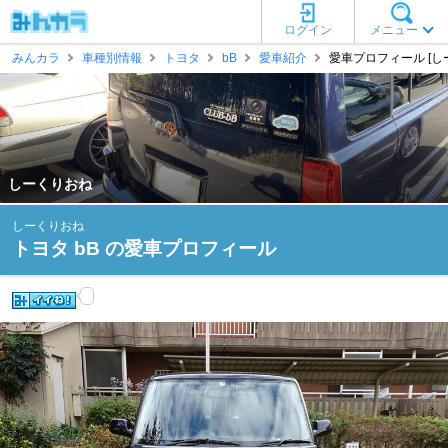
ログイン
メニュー
みんカラ
車種別情報
トヨタ
bB
愛車紹介
愛車プロフィール [し
しーくりおね
しーくりおね
トヨタ bB の愛車プロフィール