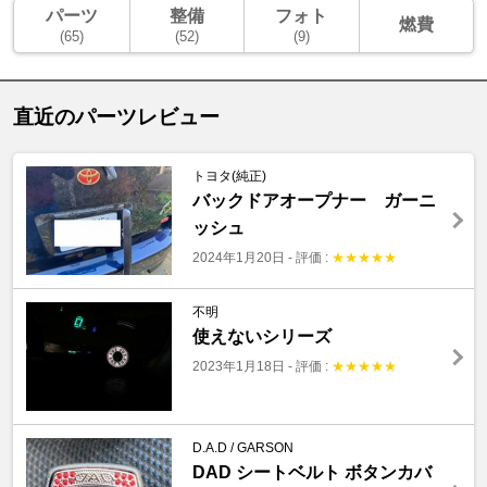
パーツ
整備
フォト
燃費
(65)
(52)
(9)
直近のパーツレビュー
トヨタ(純正)
バックドアオープナー ガーニ
ッシュ
2024年1月20日
-
評価 :
★
★
★
★
★
不明
使えないシリーズ
2023年1月18日
-
評価 :
★
★
★
★
★
D.A.D / GARSON
DAD シートベルト ボタンカバ