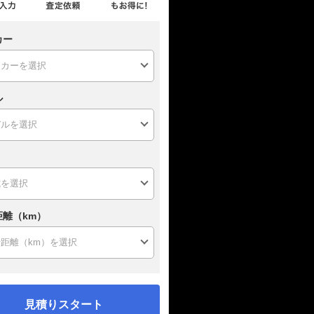
カー
ル
距離（km）
見積りスタート