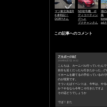
マツ耐北海道R
ND初号機 ボ
潮の
d.参戦記！
ディコーティン
風
DORYさん
グへ♬
tom
ブクチャンさん
ad
この記事へのコメント
アキボー@jb7
2010年6月7日 14:12
こんちは、カーニバル行っていたんで
自分も近くだったら行きたかった…(^o
イホームを建てるの手伝っているので
のが現実です。
そういえばイベントは、今年は、やる
か？やるなら今年こそ行きたですよ
その辺どうでしょうか
でば！また