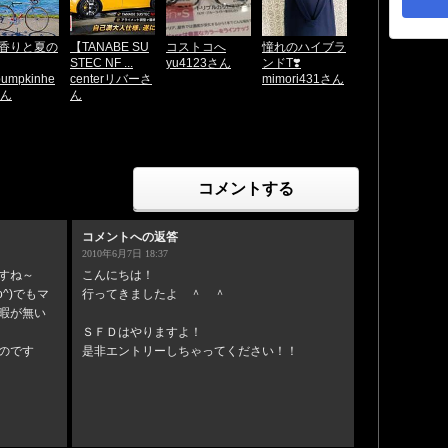
香りと夏の
【TANABE SU
コストコへ
憧れのハイブラ
STEC NF ...
yu4123さん
ンドT❣️
pumpkinhe
centerリバーさ
mimori431さん
さん
ん
コメントする
コメントへの返答
2010年6月7日 18:37
すね～
こんにちは！
^)でもマ
行ってきましたよ ＾ ＾
暇が無い
ＳＦＤはやりますよ！
のです
是非エントリーしちゃってください！！