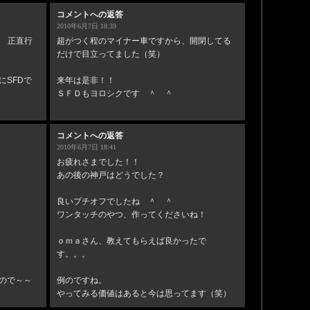
コメントへの返答
2010年6月7日 18:39
！ 正直行
超がつく程のマイナー車ですから、開閉してる
だけで目立ってました（笑）
SFDで
来年は是非！！
ＳＦＤもヨロシクです ＾ ＾
コメントへの返答
2010年6月7日 18:41
お疲れさまでした！！
あの後の神戸はどうでした？
良いプチオフでしたね ＾ ＾
ワンタッチのやつ、作ってくださいね！
ｏｍａさん、教えてもらえば良かったで
す。。。
ので～～
例のですね。
やってみる価値はあると今は思ってます（笑）