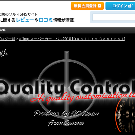
ブログ一覧
>
af imp スーパーカーニバル2010 [Ｑｕａｌｉｔｙ Ｃｏｎｔｒｏｌ]