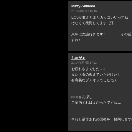
Minty-Shinoda
2010年6月7日 16:16
EOSが並ぶとまたカッコいいっすね
けなくて後悔してます（汗
来年は勿論行きます！ その前に
すね♪
しゅがぁ
2010年6月7日 17:22
お疲れさまでした～♪
良いネタの教えていただけたし
有意義なプチオフでしたねぇ
omaさん探し
ご案内すればよかったですね....
それと是非あれの開発を！賛同します