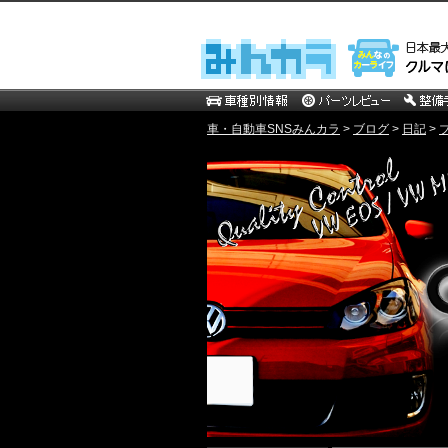
車・自動車SNSみんカラ
>
ブログ
>
日記
>
Quality Control