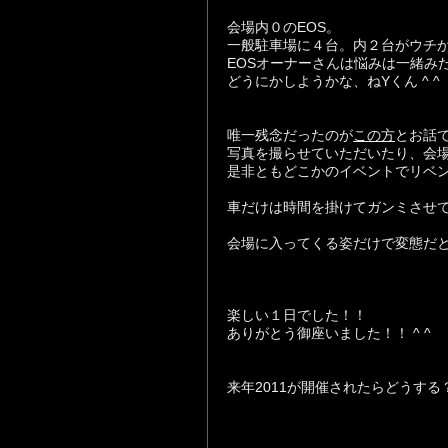
会場内０のEOS。
一般駐車場に４台。内２台がウチ
EOSオーナーさんは悩みは一緒み
どうにかしようかな、ねYくん ^ ^
唯一残念だったのが
この方
とお話
写真を撮らせていただいたり、会場
是非ともどこかのイベントでリベ
車だけは時間を掛けてガンミさせ
会場に入ってくる姿だけで変態だ
楽しい１日でした！！
ありがとう御座いました！！ ^ ^
来年2011が開催されたらどうする