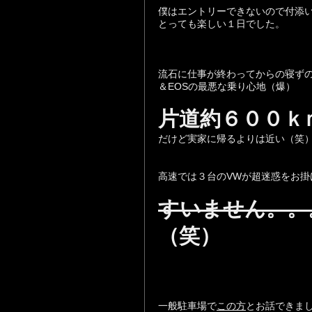
僕はエントリーできないので付添
とっても楽しい１日でした。
流石に仕事が終わってからの寝ず
＆EOSの最悪な乗り心地（爆）
片道約６００ｋ
だけど実家に帰るよりは近い（笑
高速では３台のVWが超迷惑をお掛
すいません。。
（笑）
一般駐車場で
この方
とお話できました