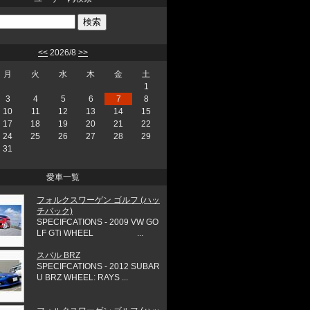
<<
2026/8
>>
月
火
水
木
金
土
1
3
4
5
6
7
8
10
11
12
13
14
15
17
18
19
20
21
22
24
25
26
27
28
29
31
愛車一覧
フォルクスワーゲン ゴルフ (ハッ
チバック)
SPECIFCATIONS - 2009 VW GO
LF GTi WHEEL ...
スバル BRZ
SPECIFCATIONS - 2012 SUBAR
U BRZ WHEEL: RAYS ...