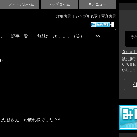
フォトアルバム
ラップタイム
▼メニュー
詳細表示
｜
シンプル表示
｜
写真表示
.
| 記事一覧 |
無駄だった。。。（笑） >>
「そ
Ｑｕａｌ
誠に勝手
0
いる集団
いします
4
れた皆さん、お疲れ様でした ^ ^