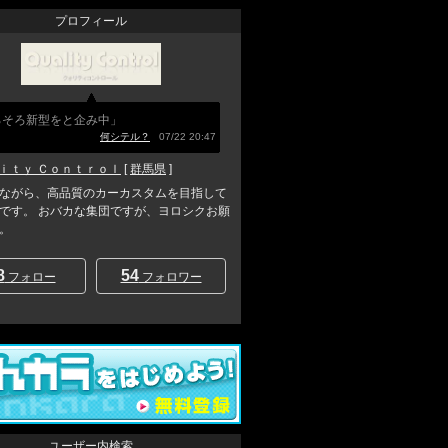
プロフィール
ろそろ新型をと企み中」
何シテル？
07/22 20:47
ｉｔｙ Ｃｏｎｔｒｏｌ
[
群馬県
]
ながら、高品質のカーカスタムを目指して
です。 おバカな集団ですが、ヨロシクお願
。
8
54
フォロー
フォロワー
ユーザー内検索