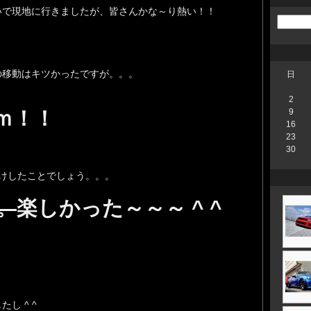
いで現地に行きましたが、皆さんかな～り熱い！！
の移動はキツかったですが。。。
日
2
ｍ！！
9
16
23
）
30
けしたことでしょう。。。
。
楽しかった～～～ ^ ^
し ^ ^