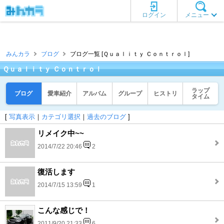
ログイン
メニュー
みんカラ
ブログ
ブログ一覧 [Ｑｕａｌｉｔｙ Ｃｏｎｔｒｏｌ]
Ｑｕａｌｉｔｙ Ｃｏｎｔｒｏｌ
ラップ
ブログ
愛車紹介
アルバム
グループ
ヒストリ
タイム
[
写真表示
｜
カテゴリ選択
｜
過去のブログ
]
リメイク中~~
2014/7/22 20:46
2
復活します
2014/7/15 13:59
1
こんな感じで！
2011/9/20 21:33
6