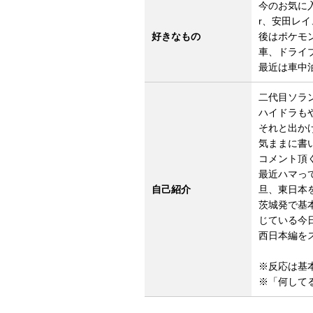
今のお気に入り
r、安田レイ
好きなもの
後はポケモン
車、ドライブ.
最近は車中
二代目ソラ
ハイドラも
それと出か
気ままに書
コメント頂
最近ハマっ
自己紹介
旦、東日本を
茨城発で基
じている今日
西日本編を
※反応は基
※「何して