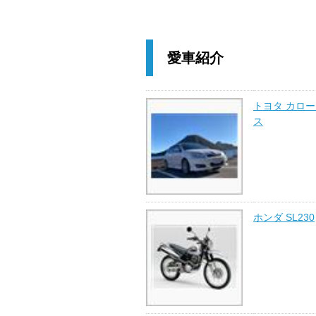
愛車紹介
トヨタ カロ
ス
ホンダ SL230