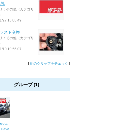
巡礼
リ：その他（カテゴリ
）
1/27 13:03:49
バラスト交換
リ：その他（カテゴリ
）
1/10 19:56:07
[
他のクリップをチェック
]
グループ (1)
yota
 Deve