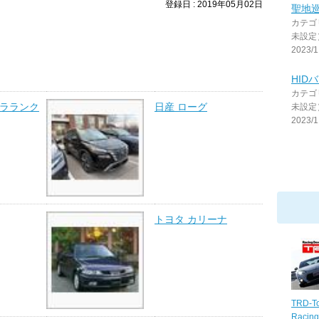
登録日 : 2019年05月02日
聖地
カテゴ
未設定
2023/1
HID
カテゴ
ーラランク
日産 ローグ
未設定
2023/1
トヨタ カリーナ
TRD-To
Racing