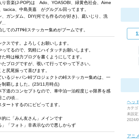
音楽(J-POP)は Ado、YOASOBI、緑黄色社会、Aime
、tacica、中島美嘉 がグルグル回ってます。
、ガンダム、DIY(何でも作るのが好き)、庭いじり、洗
..
泊してのJTP峠ステッカー集めがブームです。
1
ンクスです。よろしくお願いします。
やってるので、気軽にハイタッチお願いします。
けた時は極力ブログを書くようにしてます。
いたブログですが、覗いて行ってやって下さい。
くと尻尾振って喜びます。
ているジャパン峠プロジェクトの峠ステッカー集めは、一
制覇しました。(23/11月時点)
本下道のコンセプトなので、車中泊一泊程度じゃ限界を感
この頃...
ヘッ
スタートするのにビビってます。
カテゴ
未設定
本的に「みん友さん」メインです
2024/0
る」「フォト」非表示なので悪しからず
アニ