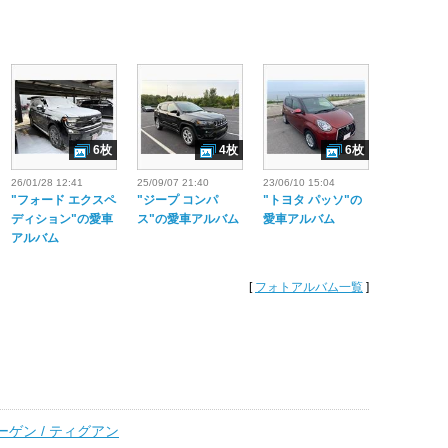
6枚
4枚
6枚
26/01/28 12:41
25/09/07 21:40
23/06/10 15:04
"フォード エクスペ
"ジープ コンパ
"トヨタ パッソ"の
ディション"の愛車
ス"の愛車アルバム
愛車アルバム
アルバム
[
フォトアルバム一覧
]
ゲン / ティグアン