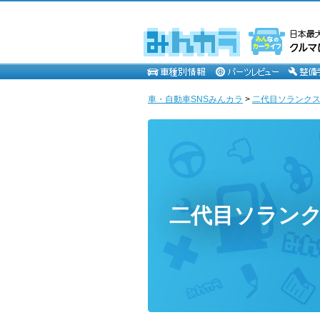
車・自動車SNSみんカラ
>
二代目ソランク
二代目ソラン