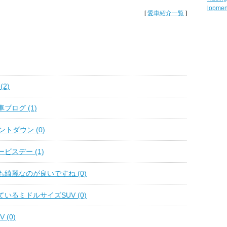
lopmen
[
愛車紹介一覧
]
2)
ブログ (1)
トダウン (0)
ビスデー (1)
綺麗なのが良いですね (0)
いるミドルサイズSUV (0)
 (0)