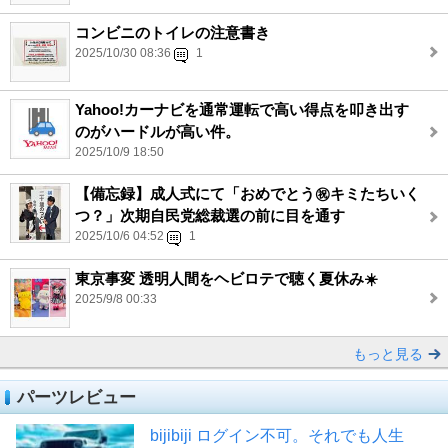
コンビニのトイレの注意書き
2025/10/30 08:36
1
Yahoo!カーナビを通常運転で高い得点を叩き出す
のがハードルが高い件。
2025/10/9 18:50
【備忘録】成人式にて「おめでとう㊗️キミたちいく
つ？」次期自民党総裁選の前に目を通す
2025/10/6 04:52
1
東京事変 透明人間をヘビロテで聴く夏休み☀️
2025/9/8 00:33
もっと見る
パーツレビュー
bijibiji ログイン不可。それでも人生