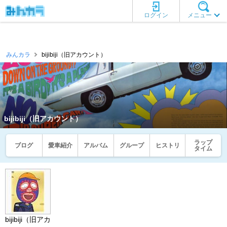
ログイン
メニュー
みんカラ
bijibiji（旧アカウント）
bijibiji（旧アカウント）
ラップ
ブログ
愛車紹介
アルバム
グループ
ヒストリ
タイム
bijibiji（旧アカ