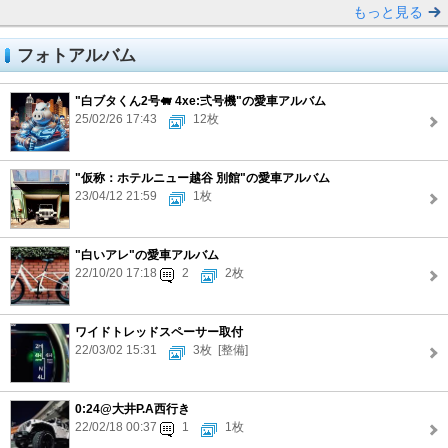
もっと見る
フォトアルバム
"白ブタくん2号🐖 4xe:弍号機"の愛車アルバム
25/02/26 17:43
12枚
"仮称：ホテルニュー越谷 別館"の愛車アルバム
23/04/12 21:59
1枚
"白いアレ"の愛車アルバム
22/10/20 17:18
2
2枚
ワイドトレッドスペーサー取付
22/03/02 15:31
3枚
[整備]
0:24@大井P.A西行き
22/02/18 00:37
1
1枚