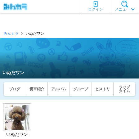
ログイン
メニュー
みんカラ
いぬだワン
いぬだワン
ラップ
ブログ
愛車紹介
アルバム
グループ
ヒストリ
タイム
いぬだワン