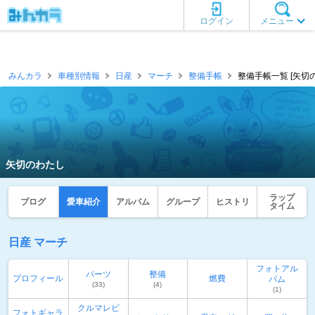
ログイン
メニュー
みんカラ
車種別情報
日産
マーチ
整備手帳
整備手帳一覧 [矢切
矢切のわたし
ラップ
ブログ
愛車紹介
アルバム
グループ
ヒストリ
タイム
日産 マーチ
フォトアル
パーツ
整備
プロフィール
燃費
バム
(33)
(4)
(1)
クルマレビ
フォトギャラ