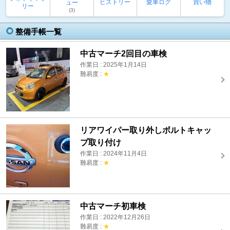
ヒストリー
愛車ログ
買い物
ュー
リー
(3)
整備手帳一覧
中古マーチ2回目の車検
作業日 : 2025年1月14日
難易度 :
★
リアワイパー取り外しボルトキャッ
プ取り付け
作業日 : 2024年11月4日
難易度 :
★
中古マーチ初車検
作業日 : 2022年12月26日
難易度 :
★