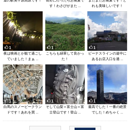
道の駅美ヶ原高原です！
長野に行ったらお蕎麦で
またまたお蕎麦です！ど
す！わさびがまた ...
れも美味しいです！
1
1
1
夜は映画とか観て過ごし
こちらも緑翠して良かっ
ビーナスラインの途中に
ていました！まぁ ...
た！
あるお店入口を過 ...
1
1
1
白馬のスノーピークラン
そして山梨＝富士山＝富
最高でした！一番の絶景
ドです！あれを買 ...
士登山です！登山 ...
でした！めちゃく ...