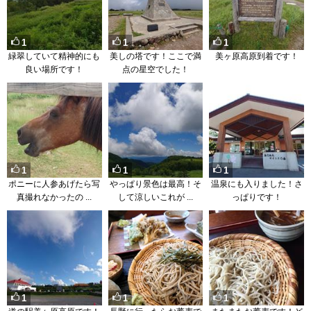
1
1
1
緑翠していて精神的にも
美しの塔です！ここで満
美ヶ原高原到着です！
良い場所です！
点の星空でした！
1
1
1
ポニーに人参あげたら写
やっぱり景色は最高！そ
温泉にも入りました！さ
真撮れなかったの ...
して涼しいこれが ...
っぱりです！
1
1
1