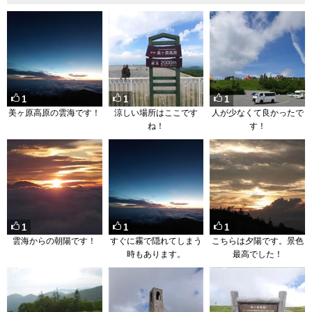
1
1
1
美ヶ原高原の雲海です！
涼しい場所はここです
人が少なくて良かったで
ね！
す！
1
1
1
雲海からの朝陽です！
すぐに霧で隠れてしまう
こちらは夕陽です。景色
時もあります。
最高でした！