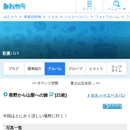
ログイン
メニュー
みんカラ
車種別情報
トヨタ
ハイエースバン
フォトアルバム
フ
彩夏パパ
ラップ
ブログ
愛車紹介
アルバム
グループ
ヒストリ
タイム
<< サウンド空間
富士山五合目 ... >>
長野から山梨への旅
[21枚]
トヨタ ハイエースバン
今回はとにかく涼しい場所に行く！
写真一覧