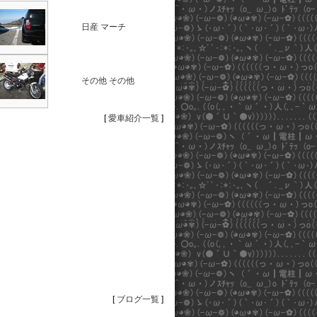
日産 マーチ
その他 その他
[
愛車紹介一覧
]
[
ブログ一覧
]