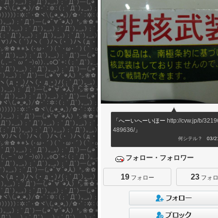
「へーいへーいほー
http://cvw.jp/b/321
489636/
」
何シテル？
03/21
フォロー・フォロワー
19
23
フォロー
フォロ