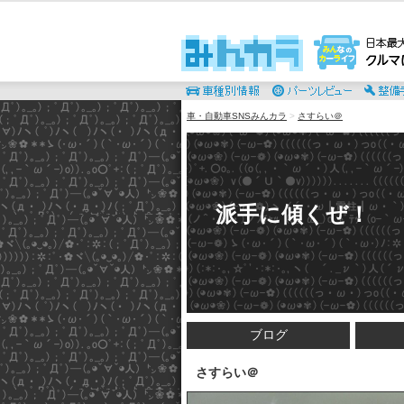
車・自動車SNSみんカラ
>
さすらい＠
派手に傾くぜ！
ブログ
さすらい＠