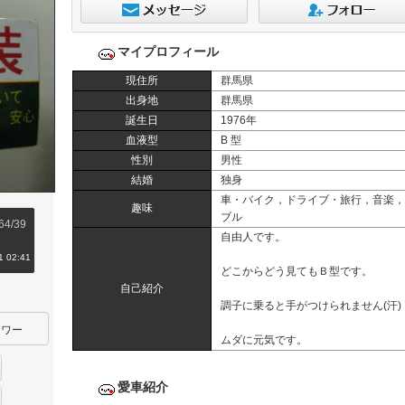
マイプロフィール
現住所
群馬県
出身地
群馬県
誕生日
1976年
血液型
B 型
性別
男性
結婚
独身
車・バイク，ドライブ・旅行，音楽，
趣味
ブル
964/39
自由人です。
 02:41
どこからどう見てもＢ型です。
自己紹介
調子に乗ると手がつけられません(汗)
ワー
ムダに元気です。
愛車紹介