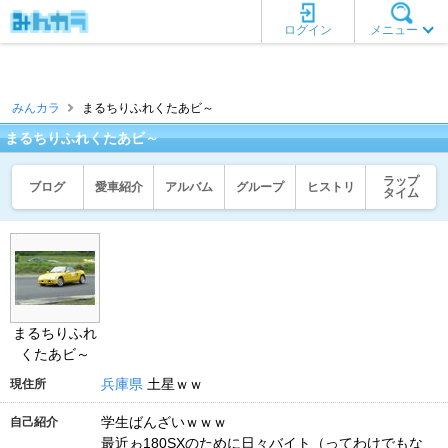
ログイン
メニュー
みんカラ
まるちりふれくたあビ～
まるちりふれくたあビ～
ラップ
ブログ
愛車紹介
アルバム
グループ
ヒストリ
タイム
まるちりふれ
くたあビ～
兵庫県
土星ｗｗ
現住所
学生ばんざいｗｗｗ
自己紹介
最近ゎ180SXのために日々バイト（ってわけでもな