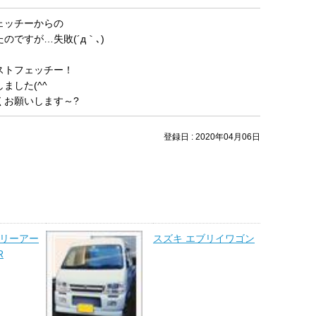
ェッチーからの
のですが…失敗(´д｀､)
ストフェッチー！
ました(^^ゞ
くお願いします～?
登録日 : 2020年04月06日
ラリーアー
スズキ エブリイワゴン
R