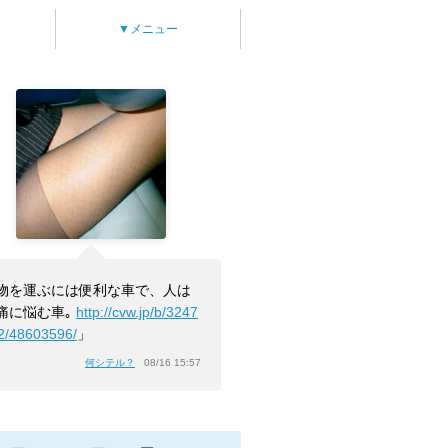
▼メニュー
物を運ぶには便利な車で、人は
痛に悩む車｡
http://cvw.jp/b/3247
2/48603596/
」
何シテル？
08/16 15:57