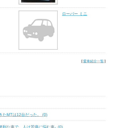
ローバー ミニ
[
愛車紹介一覧
]
たMTは12台だった。 (0)
利な車で、人は苦痛に悩む車｡ (0)