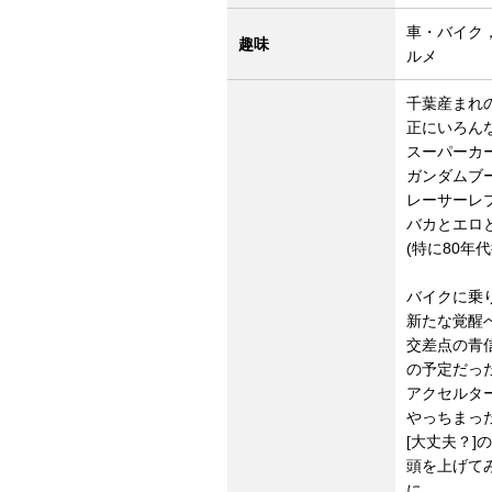
車・バイク
趣味
ルメ
千葉産まれ
正にいろん
スーパーカ
ガンダムブ
レーサーレ
バカとエロ
(特に80年
バイクに乗
新たな覚醒
交差点の青
の予定だっ
アクセルタ
やっちまっ
[大丈夫？]
頭を上げて
に。