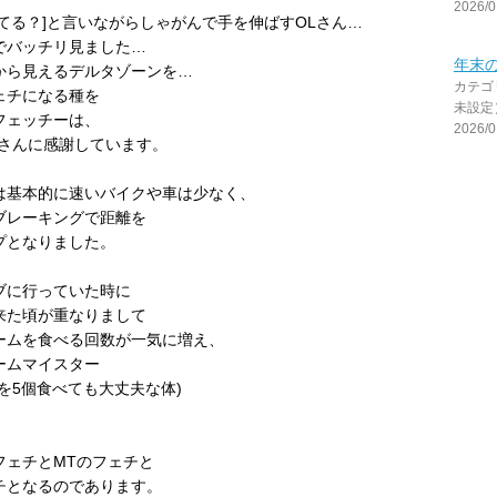
2026/0
立てる？]と言いながらしゃがんで手を伸ばすOLさん…
でバッチリ見ました…
年末
から見えるデルタゾーンを…
カテゴ
ェチになる種を
未設定
フェッチーは、
2026/0
Lさんに感謝しています。
は基本的に速いバイクや車は少なく、
ブレーキングで距離を
プとなりました。
ブに行っていた時に
来た頃が重なりまして
ームを食べる回数が一気に増え、
ームマイスター
を5個食べても大丈夫な体)
フェチとMTのフェチと
チとなるのであります。