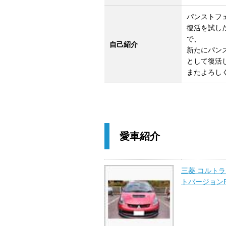
パンストフ
復活を試した
で、
自己紹介
新たにパン
として復活し
またよろし
愛車紹介
三菱 コルト
トバージョン