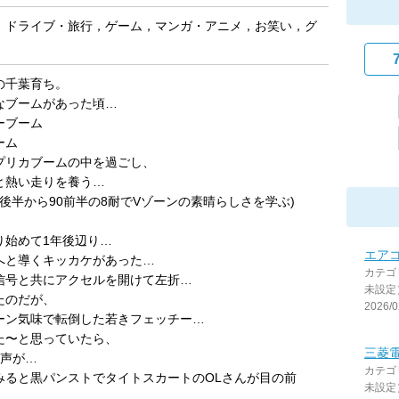
，ドライブ・旅行，ゲーム，マンガ・アニメ，お笑い，グ
の千葉育ち。
なブームがあった頃…
ーブーム
ーム
プリカブームの中を過ごし、
と熱い走りを養う…
代後半から90前半の8耐でVゾーンの素晴らしさを学ぶ)
り始めて1年後辺り…
エア
へと導くキッカケがあった…
カテゴ
信号と共にアクセルを開けて左折…
未設定
たのだが、
2026/0
ーン気味で転倒した若きフェッチー…
た〜と思っていたら、
三菱電
の声が…
カテゴ
みると黒パンストでタイトスカートのOLさんが目の前
未設定