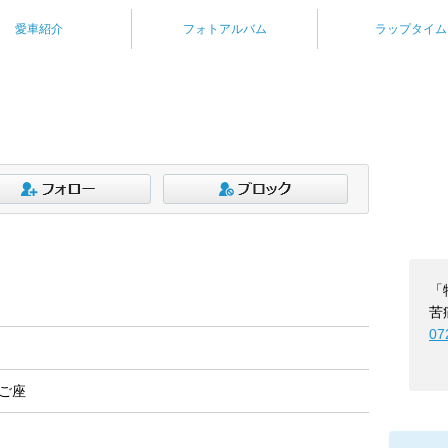
愛車紹介
フォトアルバム
ラップタイム
「
苦
07
たご座