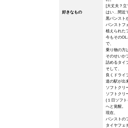
[大丈夫？
好きなもの
はい…間近
黒パンスト
パンストフ
植えられた
今もそのO
で、
乗り物の方
そのせいか
詰めるタイ
そして、
良くドライ
道の駅が出
ソフトクリ
ソフトクリ
(１日ソフト
へと覚醒。
現在、
パンストの
タイヤフェ