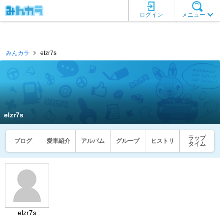
ログイン
メニュー
みんカラ
elzr7s
elzr7s
ラップ
ブログ
愛車紹介
アルバム
グループ
ヒストリ
タイム
elzr7s