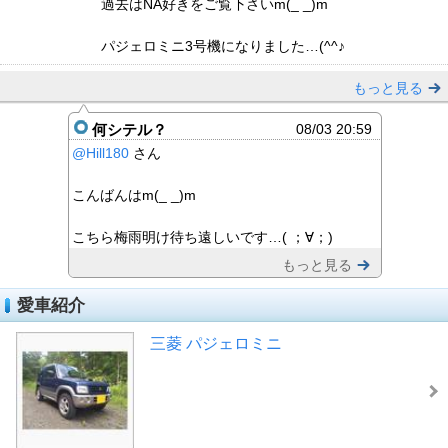
過去はNA好きをご覧下さいm(_ _)m
パジェロミニ3号機になりました…(^^♪
もっと見る
何シテル？
08/03 20:59
@Hill180
さん
こんばんはm(_ _)m
こちら梅雨明け待ち遠しいです…(⁠ ⁠；⁠∀⁠；⁠)
もっと見る
愛車紹介
三菱 パジェロミニ