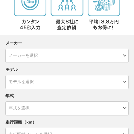
メーカー
モデル
年式
走行距離（km）