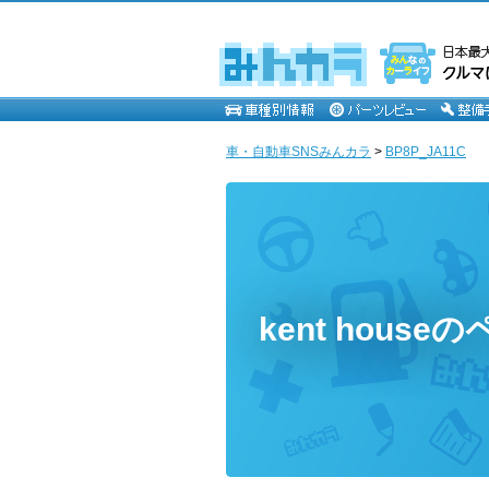
車・自動車SNSみんカラ
>
BP8P_JA11C
kent house