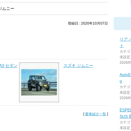
とジムニー
登録日 : 2020年10月07日
リア 
ト
カテゴ
未設定
2026/0
A3 セダン
スズキ ジムニー
AutoE
g
カテゴ
未設定
2026/0
ESPE
[
愛車紹介一覧
]
SUS
カテゴ
未設定