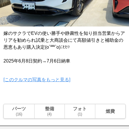
嫁のサクラでEVの使い勝手や静粛性を知り担当営業からア
リアを勧められ試乗と大商談会にて高額値引きと補助金の
恩恵もあり購入決定(o´罒`o)ﾆﾋﾋ♡
2025年6月8日契約→7月6日納車
[このクルマの写真をもっと見る]
パーツ
整備
フォト
燃費
(16)
(4)
(1)