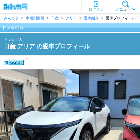
ログイン
メニュー
みんカラ
車種別情報
日産
アリア
愛車紹介
愛車プロフィール [
ドラ☆ピカ
ドラ☆ピカ
日産 アリア の愛車プロフィール