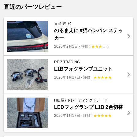
直近のパーツレビュー
日産(純正)
のるまえに #猫バンバン ステッ
カー
2026年2月1日
-
評価 :
★
★
★
☆
☆
REIZ TRADING
L1Bフォグランプユニット
2026年1月17日
-
評価 :
★
★
★
★
★
HID屋 / トレーディングトレード
LEDフォグランプ L1B 2色切替
2026年1月17日
-
評価 :
★
★
★
★
★