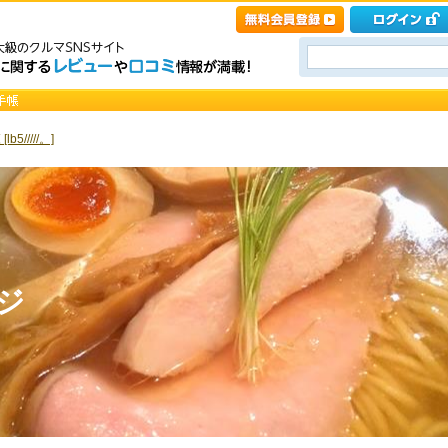
5/////。]
ージ