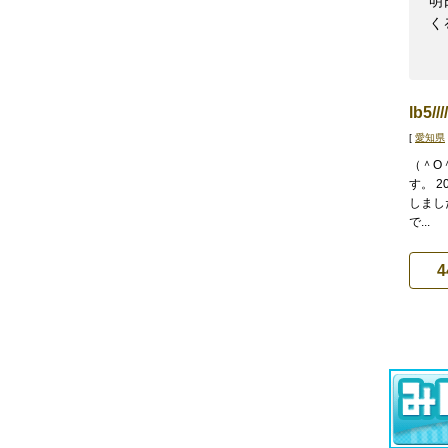
明
くるり
lb5//
[
愛知県
（＾O
す。 2
しまし
で...
4