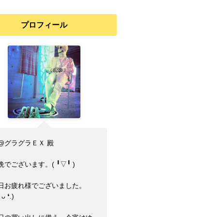
プロフィール
@グラグラＥＸ 殿
でございます。(⁠ ⁠╹⁠▽⁠╹⁠ ⁠)
日お疲れ様でございました。
⁠ ⁠ᴗ⁠ ⁠❛⁠.⁠)