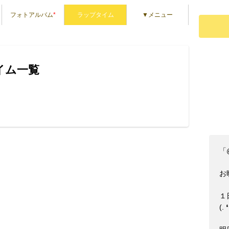
フォトアルバム
*
ラップタイム
▼メニュー
タイム一覧
ん
「
お晩
１
(⁠.⁠ ⁠❛