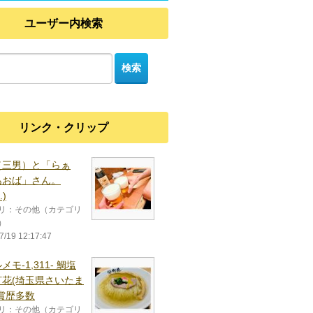
ユーザー内検索
リンク・クリップ
（三男）と「らぁ
あおば」さん。
⁠.⁠)
リ：その他（カテゴリ
）
7/19 12:17:47
メモ-1,311- 鯛塩
灯花(埼玉県さいたま
賞歴多数
リ：その他（カテゴリ