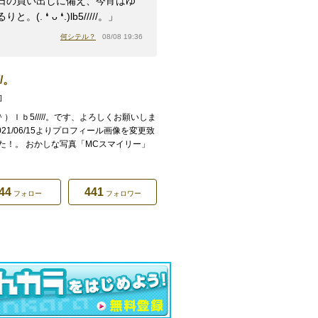
日の買い出しに備え、今宵はゆ
と。(⁠.⁠ ⁠❛⁠ ⁠ᴗ⁠ ⁠❛⁠.⁠)lb5/////。」
何シテル？
08/08 19:36
///。
]
＾）ｌｂ5/////。です、よろしくお願いしま
021/06/15よりプロフィール画像を変更致
た！。 おかしな写真「MCスマイリー」
44
441
フォロー
フォロワー