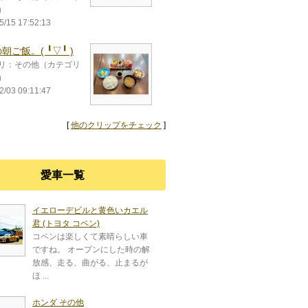
）
5/15 17:52:13
飯。(⁠ ⁠╹⁠▽⁠╹⁠ ⁠)
リ：その他（カテゴリ
）
2/03 09:11:47
[
他のクリップをチェック
]
愛車一覧
イエローデビルと黄色いカエル
君 (トヨタ コペン)
コペンは楽しくて素晴らしい車
ですね。 オープンにした時の解
放感、走る、曲がる、止まるが
ほ ...
ホンダ その他