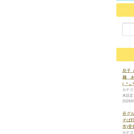
息子
麺 
(⁠.⁠ ⁠❛⁠ ⁠ᴗ⁠ ⁠❛
カテゴ
未設定
2026/0
🍜グル
そば
市)受
カテゴ