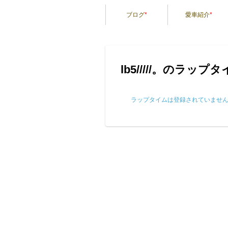
ブログ
*
愛車紹介
*
lb5/////。のラップ
ラップタイムは登録されていませ