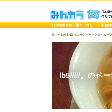
車・自動車SNSみんカラ
>
ラップタイム一覧 [lb
lb5/////。のペ