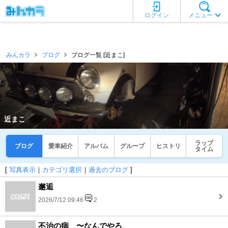
ログイン
メニュー
みんカラ
ブログ
ブログ一覧 [近まこ]
近まこ
ラップ
ブログ
愛車紹介
アルバム
グループ
ヒストリ
タイム
[
写真表示
｜
カテゴリ選択
｜
過去のブログ
]
邂逅
2026/7/12 09:46
2
不治の病 〜なんでやろ、