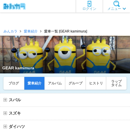
ログイン
メニュー
みんカラ
愛車紹介
愛車一覧 [GEAR kamimura]
GEAR kamimura
ラップ
ブログ
愛車紹介
アルバム
グループ
ヒストリ
タイム
スバル
スズキ
ダイハツ